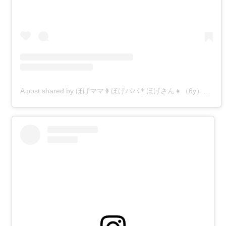
A post shared by ほげママ👩ほげパパ👨ほげさん👧（6y）👶 (@hoge_kitchen)