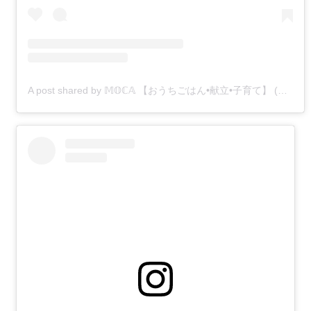
A post shared by 𝕄𝕆ℂ𝔸 【おうちごはん•献立•子育て】 (@moco_moca03)