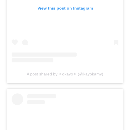
View this post on Instagram
A post shared by ✴︎okayo✴︎ (@kayokamy)