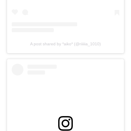
A post shared by *aiko* (@riiiiia_1010)