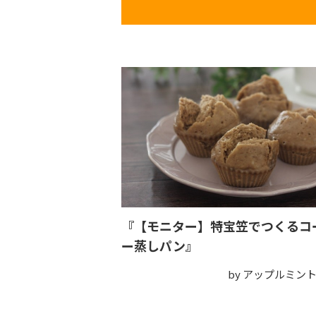
『【モニター】特宝笠でつくるコ
ー蒸しパン』
by アップルミン