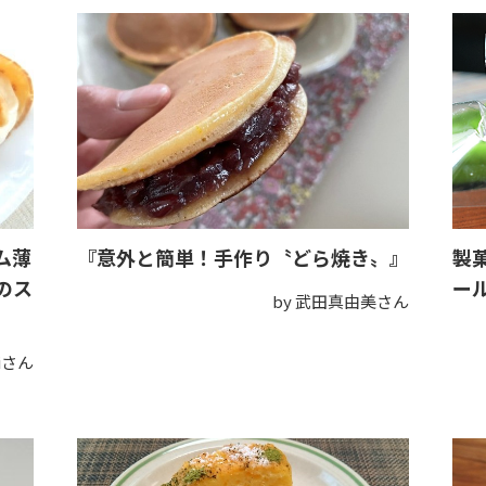
ム薄
『意外と簡単！手作り〝どら焼き〟』
製
のス
ー
by 武田真由美さん
kiさん