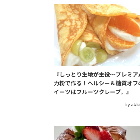
『しっとり生地が主役〜プレミア
力粉で作る！ヘルシー＆糖質オフ
イーツはフルーツクレープ。』
by ak