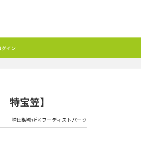
ログイン
所 特宝笠】
増田製粉所×フーディストパーク