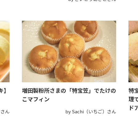
キ】
増田製粉所さまの「特宝笠」でたけの
特
こマフィン
理で
ド
わさん
by Sachi（いちご）さん