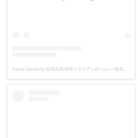
A post shared by 富岡清美/簡単イタリアン&ヘルシー家庭料理 (@kiyomitomioka)