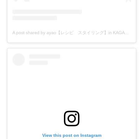
A post shared by ayao【レシピ スタイリング】in KAGAWA (@izakaya_ayao)
View this post on Instagram