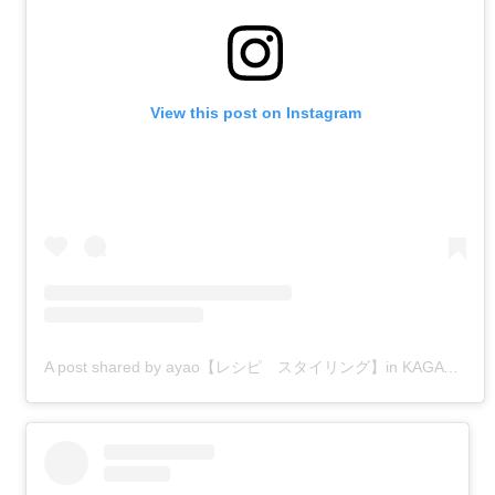
View this post on Instagram
A post shared by ayao【レシピ スタイリング】in KAGAWA (@izakaya_ayao)