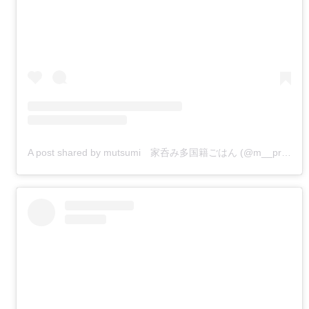
A post shared by mutsumi 家呑み多国籍ごはん (@m__prost)