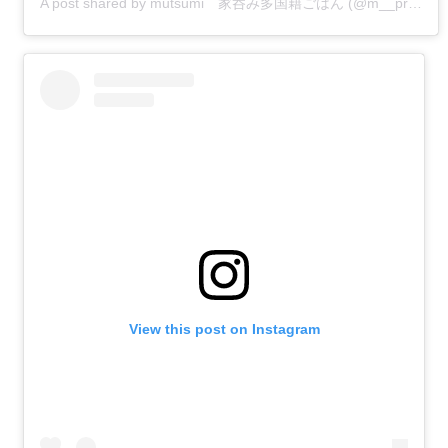
A post shared by mutsumi 家呑み多国籍ごはん (@m__prost)
View this post on Instagram