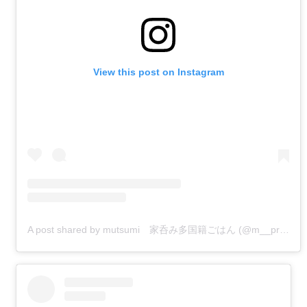
View this post on Instagram
A post shared by mutsumi 家呑み多国籍ごはん (@m__prost)