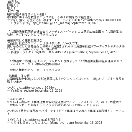
生鮭467g
砂糖大２
塩大１
★作り方
鮭に砂糖＆塩をまぶし2日置く
ボロ鍋にホイルを敷き桜チップスを、その上に網をのせ鮭を置く
フタをし強火8分弱火5分←冷ます
#フーディスト
#PR
pic.twitter.com/sIOWY0C1AW
— らぴすらずり@lapi_mama (@lapi_mama)
September 18, 2023
「北海道漁業協同組合連合会×フーディストパーク」のコラボ広告企画で「北海道産 生
秋鮭」をプレゼントして頂きました☺
毎日美味しく生秋鮭生活💞
二品目は秋鮭のフライ、しば漬けタルタルソースです。
揚げものだけど罪悪感なし
#PR
#北海道ぎょれん
#北海道産秋鮭
#フーディスト
#タルタル
ソース
pic.twitter.com/OGJtObwLYM
— 料理家・うんのえり＠FOOD🎃＆MUSIC🎵 (@erizou0602)
September 17, 2023
「北海道産 生秋鮭」をモニタープレゼントされました☆北海道漁業協同組合連合会×フ
ーディストパークコラボ広告企画参加中
「秋鮭と舞茸のバターガーリックパスタ」
【材料】（1人分）
北海道産秋鮭100g パスタ80g 舞茸1/3パック にんにく1片 バター10g オリーブオイル多め
塩３つまみ
つづく
pic.twitter.com/oupiEG64wu
— Y's (@ys_recipe)
September 18, 2023
こんにちは♪
ただいま参加中の「北海道漁業協同組合連合会×フーディストパーク」のコラボ企画で
「秋鮭レシピ」の紹介をしていきますのでよろしくお願いいたします。
2つ目は「秋鮭の海苔わさび丼」です♪
#PR
#北海道ぎょれん
#北海道産秋鮭
#フーディス
ト
↓作り方↓
pic.twitter.com/a1Bl751Rr6
— ゆりぽむ@まいにちごはん。 (@mafuyuripom)
September 18, 2023