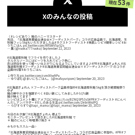
53
現在
件
Xのみんなの投稿
〈
#レシピあり
〉鮭のハニーマスタード
先日、「北海道漁業組合連合会✕フーディストパーク」コラボ広告企画で、北海道産、生
秋鮭フィレ5kgもいただきました🙇
#ネクストフーディスト
#美肌レシピ
#簡単レシピ
#お
うちごはん
pic.twitter.com/WfSWV5pS2s
— 薫 (@ruoka777ruoka)
September 22, 2023
#北海道産秋鮭
でフライを作りました♪
タルタルソースにはビーツを入れてピンク色に。
衣は卵白を使って軽～い仕上がりになるようにしていますよ♪
#PR
#北海道ぎょれん
#北
海道産秋鮭
#フーディスト
#北海道漁業協同組合連合会
×
#フーディストパーク
のコラボ
企画
#料理
#おうちごはん
↓作り方
pic.twitter.com/cvmIXtw9Pu
— ゆりぽむ@まいにちごはん。 (@mafuyuripom)
September 20, 2023
#北海道ぎょれん
×フーディストパーク企画参加中
#北海道産秋鮭
5kgを頂き絶賛鮭祭り
中💕
鮭の鮮やかさを強調すべく
#白い鍋
にしてみました
#らぴs鍋
鮭が映えてます？
レシピはコメント欄とアメブロに
https://t.co/8ZNQSP53sS
#PR
#フーディスト
#にんべ
んだしアンバサダー
#だしのある生活
pic.twitter.com/2k6riWidPQ
— らぴすらずり@lapi_mama (@lapi_mama)
September 20, 2023
今日のお夕食♡
#北海道ぎょれん
様より
モニタープレゼントで頂きました
#北海道産秋鮭
で
＊ 鮭のにんにく味噌漬け焼き ＊
🍚も🍺もススム一品✨
「北海道漁業協同組合連合会×フーディストパーク」コラボ広告企画に参加中。
#PR
#フ