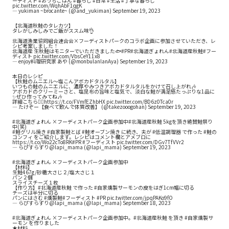
ーディスト
#おうちごはん
#暮らし
#日常
#生活
#丁寧な暮らし
pic.twitter.com/WqhAbF1qgK
— yukiman ~brocante~ (@and_yukiman)
September 19, 2023
【北海道秋鮭のタレカツ】
タレがしみしみでご飯がススム味👌
北海道漁業協同組合連合会×フーディストパークのコラボ企画に参加させていただき、レ
シピ考案しました！
北海道産 生秋鮭はモニターでいただきました🐟
#PR
#北海道ぎょれん
#北海道産秋鮭
#フー
ディスト
pic.twitter.com/VbsCeY11x8
— enjoy料理研究家 あや (@monbulanlanAya)
September 19, 2023
本日のレシピ
【秋鮭のムニエル～塩こんアボカドタルタル】
いつもの鮭のムニエルに、濃厚やみつきアボカドタルタルをかけて召し上がれ🎶
アボカドのクリーミーさと、塩昆布の旨味と塩気で、淡白な鮭が満足感たっぷりな1品に
✨ぜひ作ってみてね🎶
詳細こちら👇🏻
https://t.co/FVmfEZhbHX
pic.twitter.com/BD6z0Tca0r
— たけぞー【食べて飲んで体質改善】 (@takezooogohan)
September 19, 2023
#北海道ぎょれん
×フーディストパーク企画参加中
#北海道産秋鮭
5kgを頂き絶賛鮭祭り
中(笑)
#鮭グリル焼き
#自家製鮭とば
#鮭オーブン焼き
に続き、夫が
#低温調理器
で作った
#鮭の
コンフィ
をご紹介します。レシピはコメント欄とアメブロに
https://t.co/Wo22cTo8RK
#PR
#フーディスト
pic.twitter.com/DGv7TfVVr2
— らぴすらずり@lapi_mama (@lapi_mama)
September 19, 2023
#北海道ぎょれん
×フーディストパーク企画参加中
【材料】
生鮭467g/砂糖大さじ２/塩大さじ１
パン２個
スライスチーズ１枚
【作り方】
#北海道産秋鮭
で作った
#自家燻製サーモンの皮をはぎ1cm幅に切る
チーズは半分に切る
パンにはさむ
#燻製鮭
#フーディスト
#PR
pic.twitter.com/jpqPAKo9fO
— らぴすらずり@lapi_mama (@lapi_mama)
September 18, 2023
#北海道ぎょれん
×フーディストパーク企画参加中。
#北海道産秋鮭
を頂き
#自家燻製サ
ーモン
を作りました
★材料