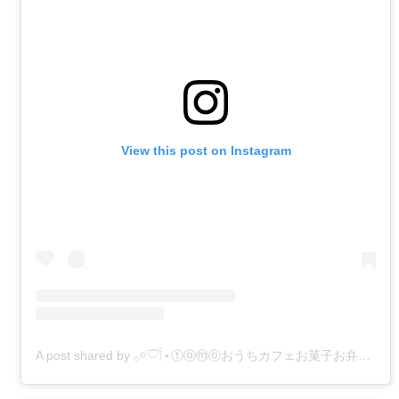
View this post on Instagram
A post shared by 𓂂𖡼𓎩𓌉⋆ⓣⓞⓜⓞおうちカフェお菓子お弁当作り୭ᐝ (@kukulutomo)