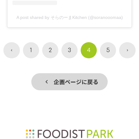
A post shared by そらのーまKitchen (@soranooomaa)
1
2
3
4
5
企画ページに戻る