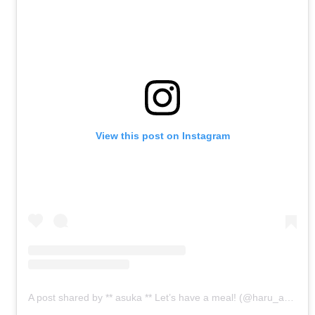
View this post on Instagram
A post shared by ** asuka ** Let’s have a meal! (@haru_acca)