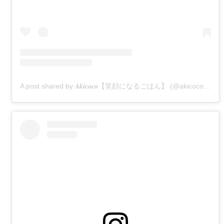
A post shared by 𝑨𝒌𝒊𝒄𝒐𝒄𝒐【笑顔になるごはん】 (@akicocoakicoco2)