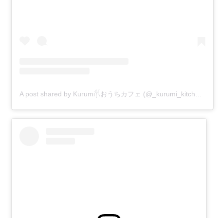
A post shared by Kurumi𓋃𓇋おうちカフェ (@_kurumi_kitchen_)