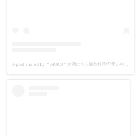
A post shared by ＊AKIKO＊お酒に合う簡単料理/可愛い料理/魅せる盛りつけ/日々の暮らしを楽しむ (@akiko.js.604)