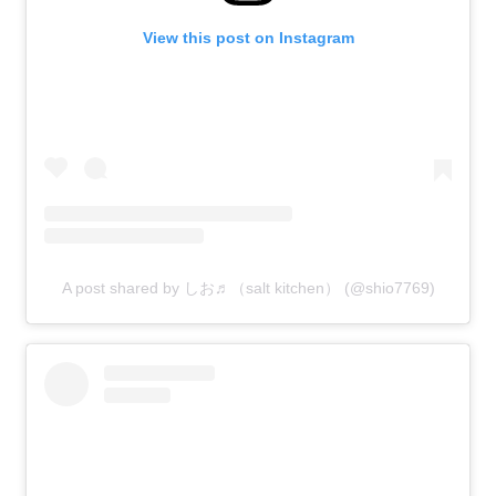
View this post on Instagram
A post shared by しお♬（salt kitchen） (@shio7769)