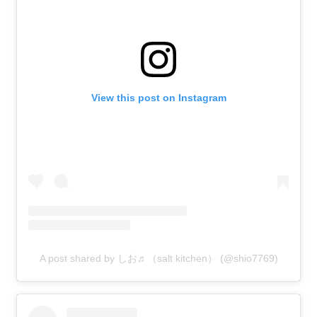
View this post on Instagram
A post shared by しお♬（salt kitchen） (@shio7769)