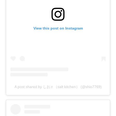
View this post on Instagram
A post shared by しお♬（salt kitchen） (@shio7769)