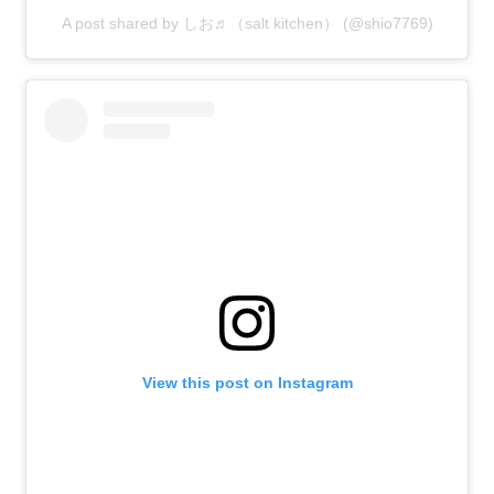
A post shared by しお♬（salt kitchen） (@shio7769)
View this post on Instagram