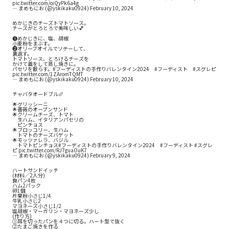
pic.twitter.com/oiQyPk6a4g
— まめもにお (@yskikaku0924)
February 10, 2024
めかじきのチーズトマトソース。
チーズがとろとろで美味しい💕
❶めかじきに、塩、胡椒
小麦粉をまぶす。
❷オリーブオイルでソテーして、
裏返す。
トマトソース、とろけるチーズを
かけて蓋をして蒸し焼きに。
パセリを散らす。
#フーディストの手作りバレンタイン2024
#フーディスト
#スグレピ
pic.twitter.com/1ZAromTQMT
— まめもにお (@yskikaku0924)
February 10, 2024
チャバタオードブル🥖
🌟グリッシーニ
🌟薔薇のオープンサンド
🌟クリームチーズ、トマト
生ハム、イタリアンパセリの
ピンチョス
🌟ブロッコリー、生ハム
トマトのチーズバゲット
🌟モッツァレラ、バジル
トマトピンチョス
#フーディストの手作りバレンタイン2024
#フーディスト
#スグレ
ピ
pic.twitter.com/RJ7guaOuK7
— まめもにお (@yskikaku0924)
February 9, 2024
ハートサンドイッチ
(材料／2人分)
食パン4枚
ハム2パック
卵1個
片栗粉小さじ1/4
牛乳小さじ2
マヨネーズ小さじ1/2
塩胡椒・マーガリン・マヨネーズ少し
(作り方)
①耳を切ったパンを４つに切る。ハート型で抜く
②たまご焼きを作る