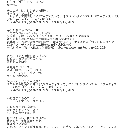
仕上げにガーリックチップを
乗せて。
チョコバーは、レンチンで簡単。
ホケミで作ったよ😃
カリッとして美味しい💕
#フーディストの手作りバレンタイン2024
#フーディスト
#ス
グレピ
pic.twitter.com/7bcD2cCkiq
— まめもにお (@yskikaku0924)
February 12, 2024
子供たちからパパへ…♥
早めの*•.𝙷𝚊𝚙𝚙𝚢 𝚅𝚊𝚕𝚎𝚗𝚝𝚒𝚗𝚎🤍
クッキーにはミルククリームとチョコクリームを挟んだよ🍪🍫💓
娘らのお友達にも配る予定😋喜んでくれますように✨
連休楽しかったな🎶また明日からも頑張ろう💪
#フーディストの手作りバレンタイン
2024
#フーディスト
pic.twitter.com/FHvUH2lhvK
— たけぞー【食べて飲んで体質改善】 (@takezooogohan)
February 12, 2024
🌟ベーコンと蓮根の温玉パスタ
しめじ、枝豆で彩り良くね。
黄身トロトロ💖
🌟魚介のセビーチェ
海老、帆立、トマト、胡瓜、
アーリーレッド、パプリカ。
ライムで爽やか✨
🌟スペアリブのチーズ焼き
ミニトマトを焼くと甘いよ😃
#フーディストの手作りバレンタイン2024
#フーディス
ト
#スグレピ
pic.twitter.com/aD9LxfIefa
— まめもにお (@yskikaku0924)
February 11, 2024
かじきまぐろのフライ
〜トマトソースがけ〜
バレンタインに向けて、
かじきとトマトソースで
ハート型を作ったよ💖
身はふわふわ。衣はサクサク✨
衣に粉チーズを混ぜたので、
風味がいいよ😃
これは、ワイン🍷が進むな。
#フーディストの手作りバレンタイン2024
#フーディス