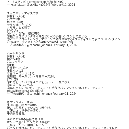
ト
#スグレピ
pic.twitter.com/gZoI5clXuQ
— まめもにお (@yskikaku0924)
February 11, 2024
チョコバナナアイスです
(材料／2人分)
バナナ1本
板チョコ50g
サラダ油小さじ1/2
アザランなど適宜
(作り方)
①バナナを7mm幅に切る
②板チョコとサラダオイルを600w30秒程レンチンして混ぜる
③バナナにコーティングしアザランで飾り冷凍する
#フーディストの手作りバレンタイン
2024
#フーディスト
pic.twitter.com/S1O7WOTcIq
— 花の首飾り (@tanoshii_ohana)
February 11, 2024
ハートサンド
(材料／2人分)
食パン4枚
ハム2パック
卵1個
片栗粉小さじ1/4
牛乳小さじ2
マヨネーズ小さじ1/2
塩胡椒・マーガリン・マヨネーズ少し
(作り方)
①耳を切ったパンを４つに切る。ハート型で抜く
②たまご焼きを作る
③具をパンに挟む
#フーディストの手作りバレンタイン2024
#フーディスト
pic.twitter.com/ta0aidl3n8
— 花の首飾り (@tanoshii_ohana)
February 11, 2024
🌟サラダステーキ丼
牛肉に塩、粗挽き胡椒。
焼いて和風ドレッシングで味付け。
ご飯の上にサラダを盛り、
牛肉を乗せる。
🌟たこと2種の葡萄のマリネ
オリーブ油とレモンのマリネ液に
玉ねぎ、たこ、葡萄、レモン
パセリを漬ける。
#フーディストの手作りバレンタイン2024
#フーディスト
#スグレピ