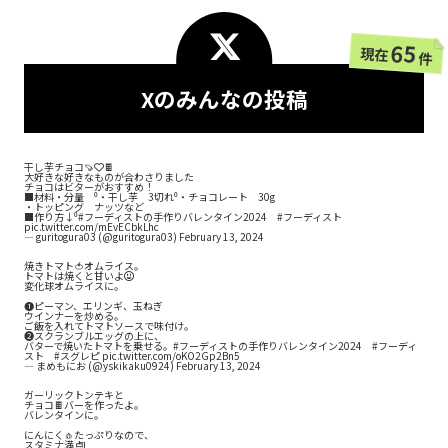
65
現在
件
Xのみんなの投稿
干し芋チョコ🍠❤️🍫
大好きな好きなものが合わさりました
チョコはビターがおすすめ！
■材料・分量 ⁰・干し芋 3切れ⁰・チョコレート 30g
・トッピング ナッツなど
■作り方↓⁰
#フーディストの手作りバレンタイン2024
#フーディスト
pic.twitter.com/mEvECbkLhc
— guritogura03 (@guritogura03)
February 13, 2024
焼きトマト🍅オムライス。
トマトは焼くと甘いよ😃
変化球オムライスに。
❶ピーマン、エリンギ、玉ねぎ
ウインナーを炒める。
ご飯を入れてトマトソースで味付け。
❷スクランブルエッグの上に、
バターで焼いたトマトを乗せる。
#フーディストの手作りバレンタイン2024
#フーディ
スト
#スグレピ
pic.twitter.com/oKO2Gp2Bn5
— まめもにお (@yskikaku0924)
February 13, 2024
ガーリックトンテキと
チョコ🍫バーを作ったよ。
バレンタインに。
にんにく🧄たっぷりなので、
スタミナ満点❗️