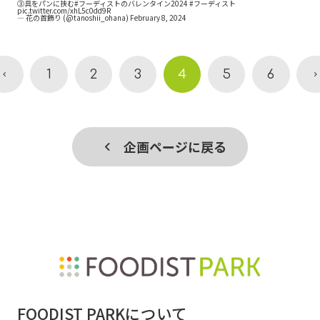
③具をパンに挟む
#フーディストのバレンタイン2024
#フーディスト
pic.twitter.com/xhL5c0dd9R
— 花の首飾り (@tanoshii_ohana)
February 8, 2024
1
2
3
4
5
6
企画ページに戻る
FOODIST PARKについて