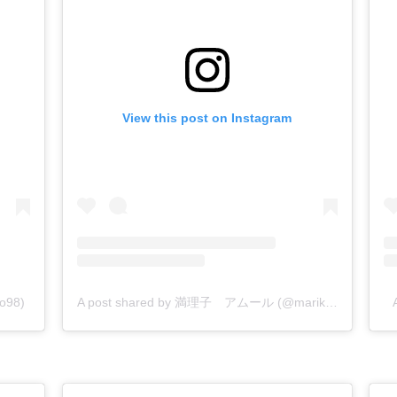
View this post on Instagram
o98)
A post shared by 満理子 アムール (@mariko_4822)