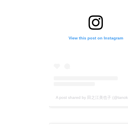
View this post on Instagram
A post shared by 田之江美也子 (@tanok