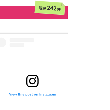
242
現在
件
View this post on Instagram