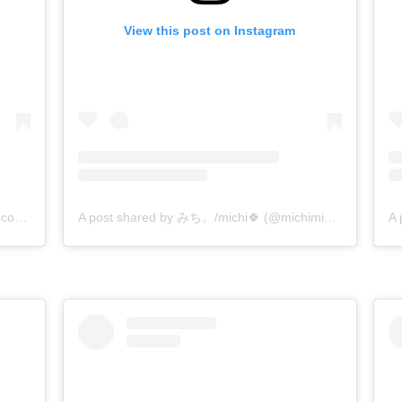
View this post on Instagram
A post shared by Yacoco(ヤココ) (@yacoco01)
A post shared by みち。/michi🍀 (@michimichi1211)