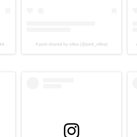
A post shared by 福島 さやか (@sayaka_kitchen)
A post shared by villea (@pink_villea)