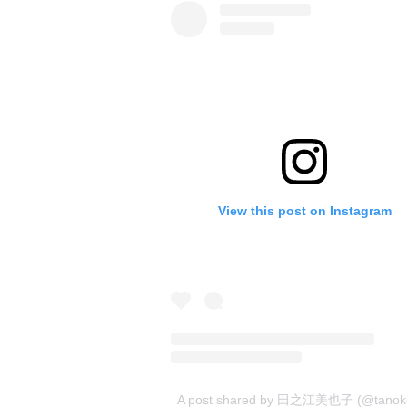
View this post on Instagram
A post shared by 田之江美也子 (@tanok