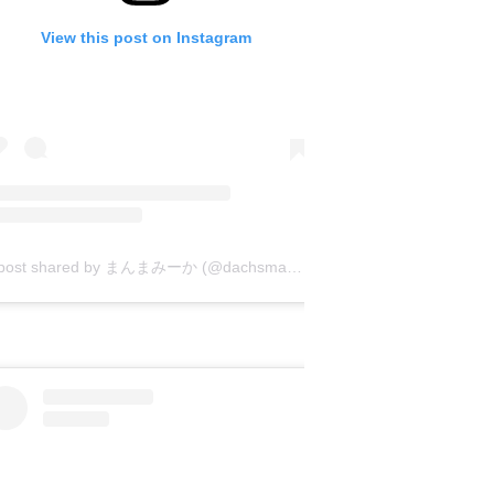
View this post on Instagram
A post shared by まんまみーか (@dachsmanma)