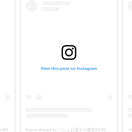
View this post on Instagram
o98)
A post shared by パンとお菓子の教室⌘ARIGO⌘ 湖西⁂浜松⁂豊橋⁂オンライン (@arigo6087)
A