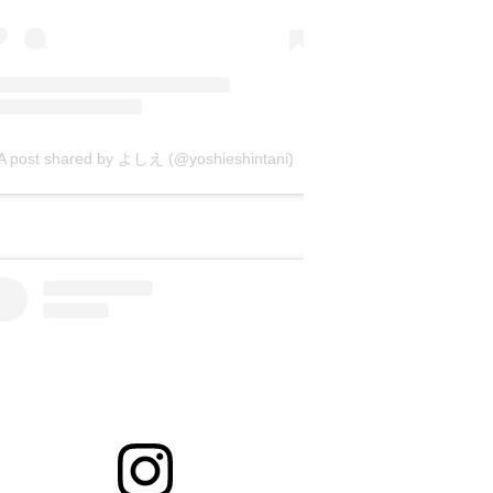
A post shared by よしえ (@yoshieshintani)