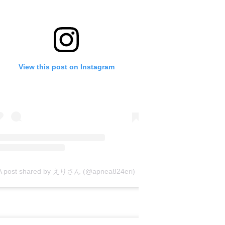
View this post on Instagram
A post shared by えりさん (@apnea824eri)