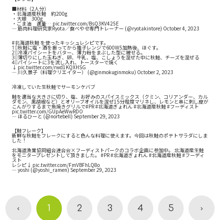
■材料（2人分）
・北海道産秋鮭 約200g
・大根 300g
・ごま油 適量…
pic.twitter.com/BsQ3KV425E
— 筋肉料理研究家Ryota／食べやせ専門トレーナー (@ryotakintore)
October 4, 2023
#北海道秋鮭
を使ったキッシュレシピです。
1⃣秋鮭に塩・酒を振ってから電子レンジで600W5加熱後、ほぐす。
2⃣冷凍パイシートをバター、薄力粉をまぶした型に被せる。
3⃣薄切りにした玉ねぎ、卵、牛乳、塩、こしょうを混ぜた中に秋鮭、チーズを混ぜる
4⃣パイシートに3を流し入れ、トースターで焼く
↓
pic.twitter.com/rwd1KQXHSG
— 川久景子（料理クリエイター） (@ginmokuginmoku)
October 2, 2023
冷凍していた生秋鮭でサーモンケバブ
鮭を適当な大きさに切り、塩、お好みのスパイスミックス（クミン、コリアンダー、カル
ダモン、黒胡椒など）とオリーブオイルを混ぜ15分程度マリネし、レモンと串に刺し皮が
こんがりするまで魚焼きグリルで
#PR
#北海道ぎょれん
#北海道産秋鮭
#フーディスト
pic.twitter.com/GUpAeWwRDO
— ほるひーと (@nortebell)
September 29, 2023
【鮭フレーク】
新鮮な秋鮭をフレークにすると色んな料理に使えます。今回は秋鮭のポテトサラダにしま
した！
北海道漁業協同組合連合会×フーディストパークのコラボ企画に参加中。 北海道産生鮭
をモニタープレゼントして頂きました。
#PR
#北海道ぎょれん
#北海道産秋鮭
#フーディ
スト
レシピ↓
pic.twitter.com/FmVBFhLQ8o
— yoshi (@yoshi_ramen)
September 29, 2023
1
2
3
4
5