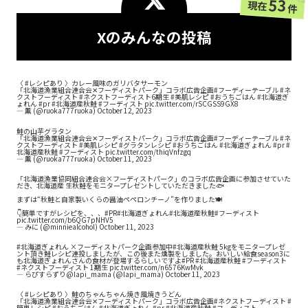
53
現在
件
Xのみんなの投稿
〈
#レシピあり
〉カレー風味のガリバタサーモン
「北海道漁業組合連合会✕フーディストパーク」コラボ広告企画
#フーディーテーブル
#ネ
クストフーディスト
#ネクストフーディスト6期生
#美肌レシピ
#おうちごはん
#北海道ぎ
ょれん
#pr
#北海道産秋鮭
#フーディスト
pic.twitter.com/rSCGSS9GX8
— 薫 (@ruoka777ruoka)
October 12, 2023
鮭の山芋グラタン
「北海道漁業組合連合会✕フーディストパーク」コラボ広告企画
#フーディーテーブル
#ネ
クストフーディスト
#美肌レシピ
#グラタンレシピ
#おうちごはん
#北海道ぎょれん
#pr
#
北海道産秋鮭
#フーディスト
pic.twitter.com/thiqVnfzgq
— 薫 (@ruoka777ruoka)
October 11, 2023
「北海道漁業協同組合連合会×フーディストパーク」のコラボ広告企画に参加させていた
だき、北海道産 生秋鮭をモニタープレゼントしていただきました🐟
まずは“秋鮭と自家製いくらの醤油ペペロンチーノ”を作りました🍽️
👇簡単ですがレシピを、、、
#PR
#北海道ぎょれん
#北海道産秋鮭
#フーディスト
pic.twitter.com/b6QG7pNHV5
— みに (@minniealcohol)
October 11, 2023
#北海道ぎょれん
×フーディストパーク企画参加中
#北海道産秋鮭
5kgをモニタープレゼ
ント頂き鮭レシピ連投しましたが、この後また燻製をしました。おいしい給食season3に
も北海道ぎょれんさんの食材が登場するらしいですよ
#PR
#北海道産秋鮭
#フーディスト
#ネクストフーディスト
1期生
pic.twitter.com/n6576KwMvk
— らぴすらずり@lapi_mama (@lapi_mama)
October 11, 2023
〈
#レシピあり
〉鮭のちゃんちゃん焼き風焼きうどん
「北海道漁業組合連合会✕フーディストパーク」コラボ広告企画
#ネクストフーディスト
#
簡単レシピ
#おうちごはん
#北海道ぎょれん
#pr
#北海道産秋鮭
#フーディスト