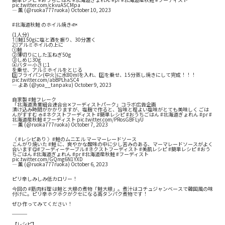
pic.twitter.com/ckvuASCMpa
— 薫 (@ruoka777ruoka)
October 10, 2023
#北海道秋鮭
のホイル焼き🐟️
(1人分)
1⃣鮭150gに塩と酒を振り、30分置く
2⃣アルミホイルの上に
①鮭
②薄切りにした玉ねぎ50g
③しめじ30g
④バター小さじ1
を乗せ、アルミホイルをとじる
3️⃣フライパン(中火)に水80mlを入れ、2️⃣を乗せ、15分蒸し焼きにして完成！！！
pic.twitter.com/abBPLhaSC4
— よあ (@yoa__tanpaku)
October 9, 2023
自家製
#鮭フレーク
「北海道漁業組合連合会✕フーディストパーク」コラボ広告企画
漬け込み時間がかかりますが、塩麹で作ると、旨味と程よい塩味がとても美味しく ごは
んがすすむ 🍚
#ネクストフーディスト
#簡単レシピ
#おうちごはん
#北海道ぎょれん
#pr
#
北海道産秋鮭
#フーディスト
pic.twitter.com/PRosGBFLyU
— 薫 (@ruoka777ruoka)
October 7, 2023
〈
#レシピあり
〉
#鮭のムニエル
マーマーレードソース
こんがり焼いた
#鮭
に、爽やかな酸味の中に少し苦みのある、マーマレードソースがよく
合います😋
#フーディーテーブル
#ネクストフーディスト
#美肌レシピ
#簡単レシピ
#おう
ちごはん
#北海道ぎょれん
#pr
#北海道産秋鮭
#フーディスト
pic.twitter.com/GQmg6N1YXD
— 薫 (@ruoka777ruoka)
October 6, 2023
ピリ辛しみしみ低カロリー！
今回の
#筋肉料理
は鮭と大根の煮物「鮭大根」。煮汁はコチュジャンベースで韓国風の味
付けに。ピリ辛ホクホクがクセになる高タンパク煮物です！
ぜひ作ってみてください！
───
【レシピ】