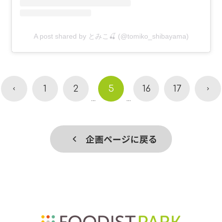
A post shared by とみこ🍒 (@tomiko_shibayama)
1
2
5
16
17
...
...
企画ページに戻る