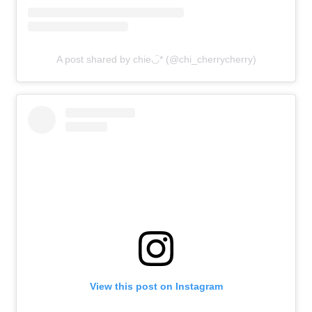
A post shared by chie◡̈* (@chi_cherrycherry)
View this post on Instagram