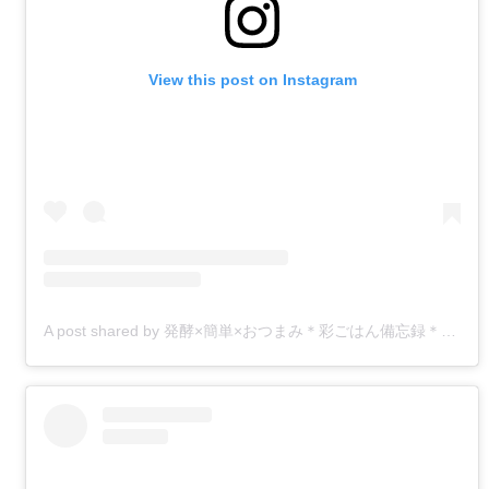
View this post on Instagram
A post shared by 発酵×簡単×おつまみ＊彩ごはん備忘録＊Aya＊japanesefood (@aya.nanan)