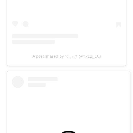
A post shared by てぃけ (@tk12_10)