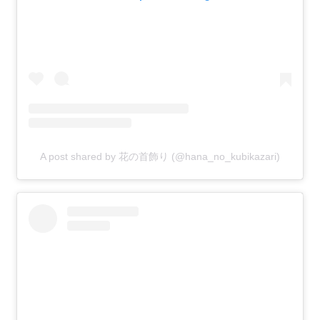
A post shared by 花の首飾り (@hana_no_kubikazari)