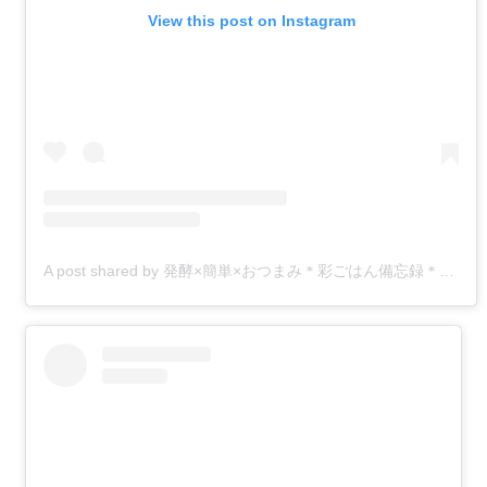
View this post on Instagram
A post shared by 発酵×簡単×おつまみ＊彩ごはん備忘録＊Aya＊japanesefood (@aya.nanan)