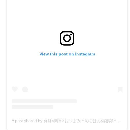
View this post on Instagram
A post shared by 発酵×簡単×おつまみ＊彩ごはん備忘録＊Aya＊japanesefood (@aya.nanan)