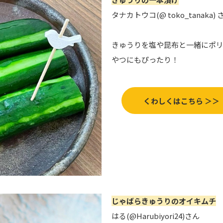
タナカトウコ(@ toko_tanaka) 
きゅうりを塩や昆布と一緒にポ
やつにもぴったり！
くわしくはこちら ＞＞
じゃばらきゅうりのオイキムチ
はる(@Harubiyori24)さん