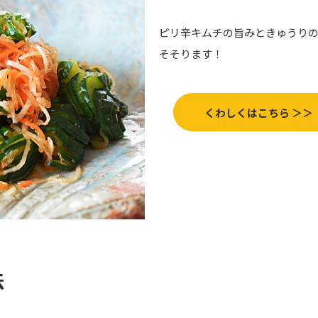
ピリ辛キムチの旨みときゅうり
そそります！
くわしくはこちら ＞＞
法