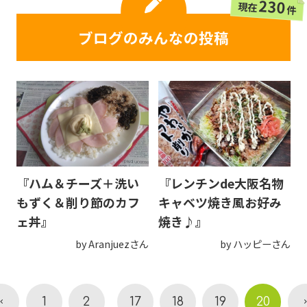
230
現在
件
ブログのみんなの投稿
『ハム＆チーズ＋洗い
『レンチンde大阪名物
もずく＆削り節のカフ
キャベツ焼き風お好み
ェ丼』
焼き♪』
by Aranjuezさん
by ハッピーさん
1
2
17
18
19
20