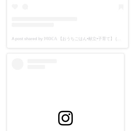
A post shared by 𝕄𝕆ℂ𝔸 【おうちごはん•献立•子育て】 (@moco_moca03)