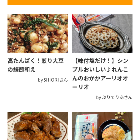
高たんぱく！煎り大豆
【味付塩だけ！】シン
の鰹節和え
プルおいしい♪れんこ
んのおかかアーリオオ
by $HIORIさん
ーリオ
by ぶりてりあさん