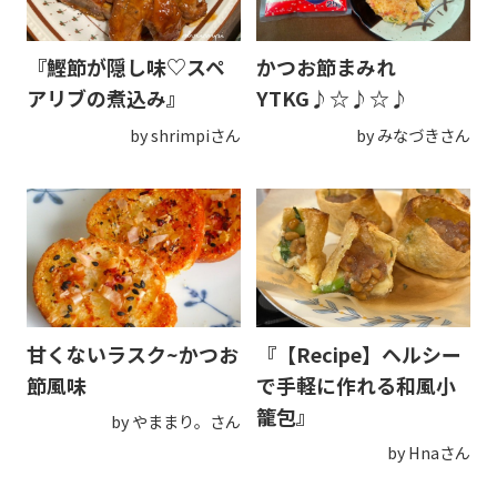
『鰹節が隠し味♡スペ
かつお節まみれ
アリブの煮込み』
YTKG♪☆♪☆♪
by shrimpiさん
by みなづきさん
甘くないラスク~かつお
『【Recipe】ヘルシー
節風味
で手軽に作れる和風小
籠包』
by やままり。さん
by Hnaさん