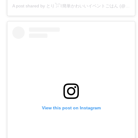
A post shared by とり𓅯⌇簡単かわいいイベントごはん (@oto___rii)
View this post on Instagram