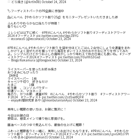
— どら焼き (@krtm08)
October 24, 2024
🏷️フーディストパークのPR企画に参加中
💁にんべん【やわらかソフト削り25g】をモニタープレゼントいただきました🎁
ふんわりやわらかな口当たりが特徴！
香りもいい❤️
↓レシピは以下に続く…
#PR
#にんべん
#やわらかソフト削り
#フーディストアワード
2024
#フーディスト
pic.twitter.com/xbzUgpZ8YG
— eccoroco5 (@eccoroco5)
October 23, 2024
#PR
#にんべん
#やわらかソフト削り
を袋半分ほどとごはん２合分にしょうゆ適量をまわ
しかけてよく混ぜたのを握ってから海苔をまいて３人分のおかかおにぎりを作ってみた
よ。シンプルだけどかつおぶしの風味がしっかり味わえて秋の行楽にも良いね。
#フーデ
ィストアワード2024
#フーディスト
pic.twitter.com/T0uHhS3Gxd
— Bingo Nakamura (@bingovicke)
October 23, 2024
ライスペーパーを使ったお好み焼き
おつまみにもぴったり
【材料】
ライスペーパー 1枚
キャベツ千切り 好きなだけ
たまご 1個
紅生姜 、コンソメパウダー
中濃ソース、マヨネーズ
青のり、かつお節 適量
#PR
#にんべん
#やわらかソフト削り
#フーディストアワー
ド2024
#フーディスト
pic.twitter.com/Zcd5xeBQFR
— enjoy料理研究家 あや (@monbulanlanAya)
October 23, 2024
美味しい鰹節の使い方は、お鍋に贅沢に！
今日はお鍋の日
野菜は、根菜メインで練り物と厚揚げを。
醤油ベースのつゆで煮込んだら、最後の仕上げに鰹節！
ふわっと鰹節香りと一緒に、美味しいお出汁にもなります。
#PR
#にんべん
#やわらか
ソフト削り
#フーディストアワード2024
#フーディスト
pic.twitter.com/LpvGM3J7PI
— いわまみ (@omntuman3)
October 12, 2024