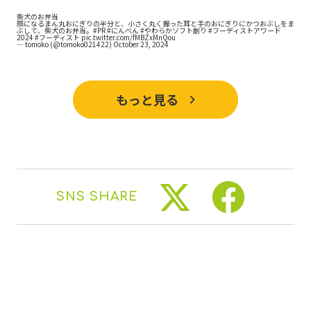
柴犬のお弁当
顔になるまん丸おにぎりの半分と、小さく丸く握った耳と手のおにぎりにかつおぶしをま
ぶして、柴犬のお弁当。
#PR
#にんべん
#やわらかソフト削り
#フーディストアワード
2024
#フーディスト
pic.twitter.com/fMBZxMnQou
— tomoko (@tomoko021422)
October 23, 2024
もっと見る
SNS SHARE