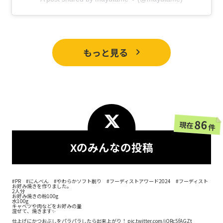
もっと見る
86
現在
件
Xのみんなの投稿
#PR
#にんべん
#やわらかソフト削り
#フーディストアワード2024
#フーディスト
お好み焼きを作りました。
2人分
お好み焼きの粉100g
水100g
キャベツや肉などをお好みの量
混ぜて、焼きます✨
仕上げにかつおぶしをパラパラしたら出来上がり！
pic.twitter.com/jORc5fAGZt