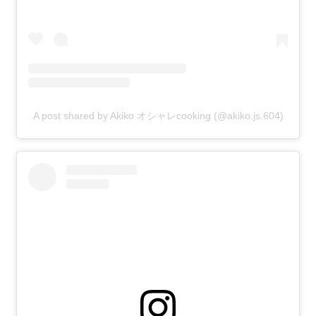
A post shared by Akiko オシャレcooking (@akiko.js.604)