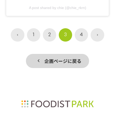
A post shared by chie (@chie_rkrn)
1
2
3
4
企画ページに戻る