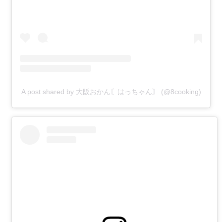
A post shared by 大阪おかん〘はっちゃん〙 (@8cooking)