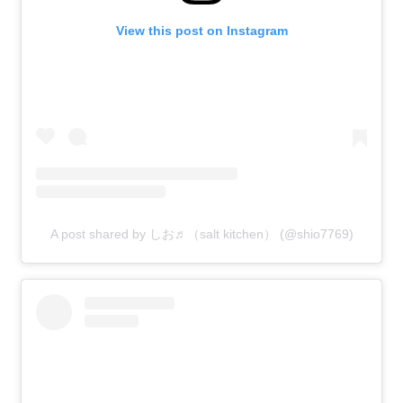
View this post on Instagram
A post shared by しお♬（salt kitchen） (@shio7769)