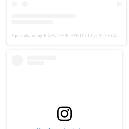
A post shared by ❃ ゆみちー ❃ 〜飾り切りとお弁当〜 (@kobo0212)