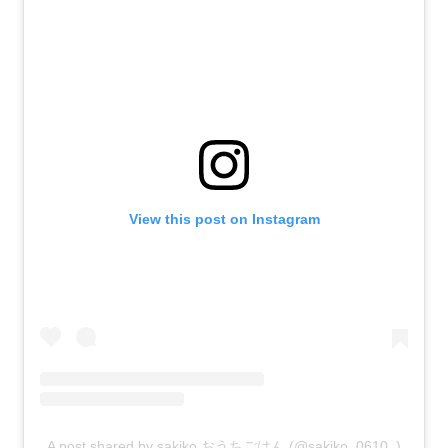
View this post on Instagram
A post shared by sakiko おうちごはん (@sakiko_0610_)