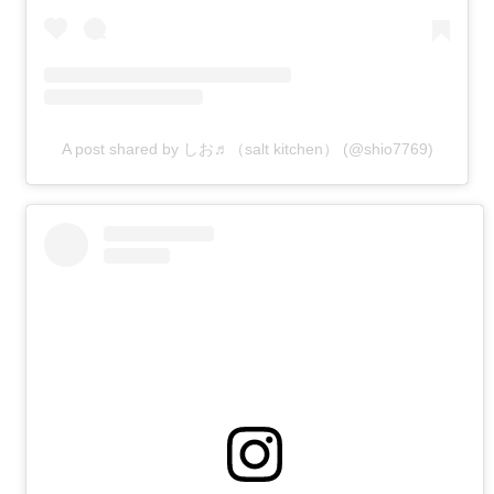
A post shared by しお♬（salt kitchen） (@shio7769)