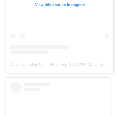
View this post on Instagram
A post shared by Nami 🥘Ncooking なみの料理 (@namiism91)