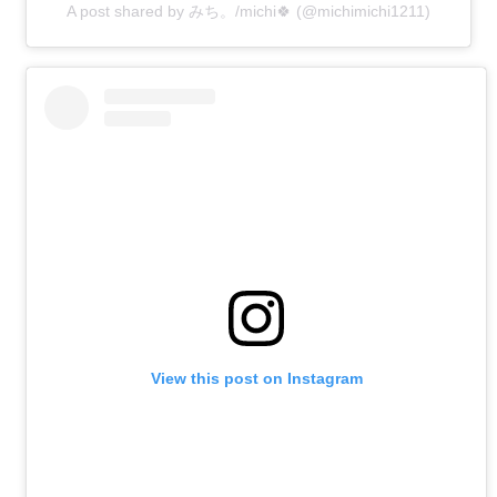
A post shared by みち。/michi🍀 (@michimichi1211)
View this post on Instagram