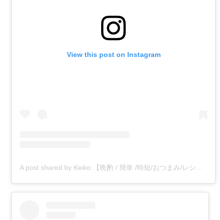
View this post on Instagram
A post shared by Keiko 【晩酌 / 簡単 /時短/おつまみ/レシピ】 (@k_rose1027)