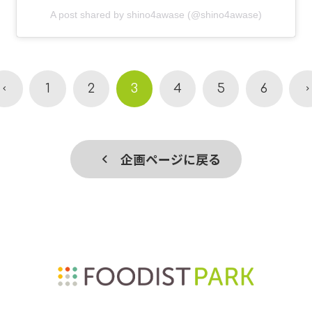
A post shared by shino4awase (@shino4awase)
1
2
3
4
5
6
企画ページに戻る