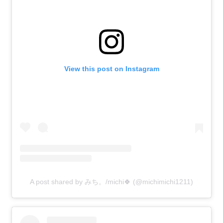
View this post on Instagram
A post shared by みち。/michi🍀 (@michimichi1211)