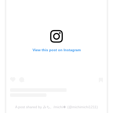
View this post on Instagram
A post shared by みち。/michi🍀 (@michimichi1211)