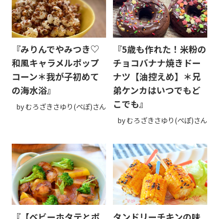
『みりんでやみつき♡
『5歳も作れた！米粉の
和風キャラメルポップ
チョコバナナ焼きドー
コーン＊我が子初めて
ナツ【油控えめ】＊兄
の海水浴』
弟ケンカはいつでもど
こでも』
by むろざきさゆり(ぺぽ)さん
by むろざきさゆり(ぺぽ)さん
『【ベビーホタテとポ
タンドリーチキンの味