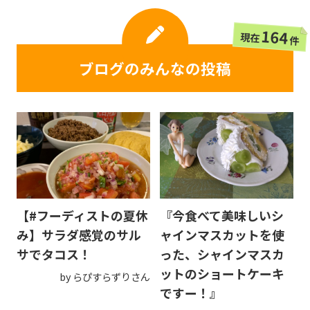
164
現在
件
ブログのみんなの投稿
【#フーディストの夏休
『今食べて美味しいシ
み】サラダ感覚のサル
ャインマスカットを使
サでタコス！
った、シャインマスカ
ットのショートケーキ
by らぴすらずりさん
ですー！』