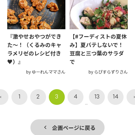
『激やせおやつができ
【#フーディストの夏休
た～！（くるみのキャ
み】夏バテしないで！
ラメリゼのレシピ付き
豆腐と三つ葉のサラダ
♥）』
で
by ゆーれんママさん
by らぴすらずりさん
1
2
3
4
13
14
...
企画ページに戻る