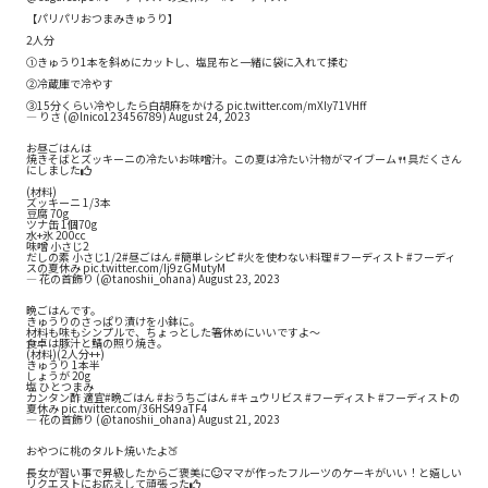
【パリパリおつまみきゅうり】
2人分
①きゅうり1本を斜めにカットし、塩昆布と一緒に袋に入れて揉む
②冷蔵庫で冷やす
③15分くらい冷やしたら白胡麻をかける
pic.twitter.com/mXly71VHff
— りさ (@lnico123456789)
August 24, 2023
お昼ごはんは
焼きそばとズッキーニの冷たいお味噌汁。この夏は冷たい汁物がマイブーム🍴具だくさん
にしました👍
(材料)
ズッキーニ 1/3本
豆腐 70g
ツナ缶 1個70g
水+氷 200cc
味噌 小さじ2
だしの素 小さじ1/2
#昼ごはん
#簡単レシピ
#火を使わない料理
#フーディスト
#フーディ
スの夏休み
pic.twitter.com/Ij9zGMutyM
— 花の首飾り (@tanoshii_ohana)
August 23, 2023
晩ごはんです。
きゅうりのさっぱり漬けを小鉢に。
材料も味もシンプルで、ちょっとした箸休めにいいですよ〜
食卓は豚汁と鯖の照り焼き。
(材料)(2人分++)
きゅうり 1本半
しょうが 20g
塩 ひとつまみ
カンタン酢 適宜
#晩ごはん
#おうちごはん
#キュウリビス
#フーディスト
#フーディストの
夏休み
pic.twitter.com/36HS49aTF4
— 花の首飾り (@tanoshii_ohana)
August 21, 2023
おやつに桃のタルト焼いたよ🍑
長女が習い事で昇級したからご褒美に😊ママが作ったフルーツのケーキがいい！と嬉しい
リクエストにお応えして頑張った👍