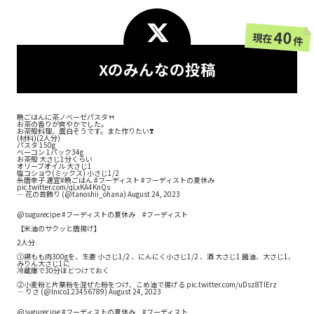
40
現在
件
Xのみんなの投稿
晩ごはんに茶ノベーゼパスタ🍴
お茶の香りが爽やかでした。
お茶殻料理、面白そうです。また作りたい❣️
(材料)(2人分)
パスタ 150g
ベーコン 1パック34g
お茶殻 大さじ1分くらい
オリーブオイル 大さじ1
塩コショウ(ミックス) 小さじ1/2
糸唐辛子 適宜
#晩ごはん
#フーディスト
#フーディストの夏休み
pic.twitter.com/qLxKA4KnQs
— 花の首飾り (@tanoshii_ohana)
August 24, 2023
@sugurecipe
#フーディストの夏休み
#フーディスト
【米油のサクッと唐揚げ】
2人分
①鶏もも肉300gを、生姜 小さじ1/2 、にんにく小さじ1/2 、酒 大さじ1 醤油、大さじ1、
みりん大さじ1に
冷蔵庫で30分ほどつけておく
②小麦粉と片栗粉を混ぜた粉をつけ、こめ油で揚げる
pic.twitter.com/uDsz8TIErz
— りさ (@lnico123456789)
August 24, 2023
@sugurecipe
#フーディストの夏休み
#フーディスト