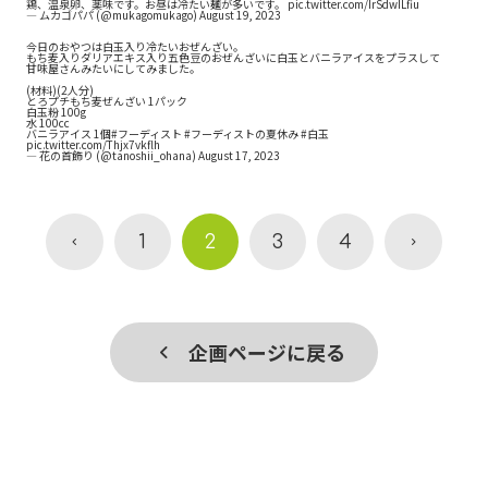
鶏、温泉卵、薬味です。お昼は冷たい麺が多いです。
pic.twitter.com/IrSdwILfiu
— ムカゴパパ (@mukagomukago)
August 19, 2023
今日のおやつは白玉入り冷たいおぜんざい。
もち麦入りダリアエキス入り五色豆のおぜんざいに白玉とバニラアイスをプラスして
甘味屋さんみたいにしてみました。
(材料)(2人分)
とろプチもち麦ぜんざい 1パック
白玉粉 100g
水 100cc
バニラアイス 1個
#フーディスト
#フーディストの夏休み
#白玉
pic.twitter.com/Thjx7vkflh
— 花の首飾り (@tanoshii_ohana)
August 17, 2023
1
2
3
4
企画ページに戻る