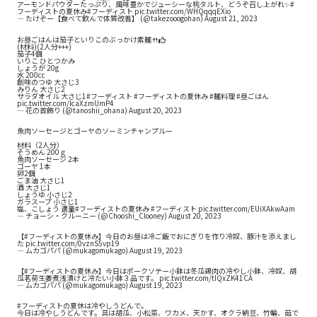
アーモンドパウダーたっぷり、風味豊かでジューシーな桃タルト、どうぞ召し上がれ✨
#
フーディストの夏休み
#フーディスト
pic.twitter.com/WHQqqqEXio
— たけぞー【食べて飲んで体質改善】 (@takezooogohan)
August 21, 2023
お昼ごはんは茄子といりこのぶっかけ素麺🍴👍
(材料)(2人分+++)
茄子4個
いりこ ひとつかみ
しょうが 20g
水 200cc
創味のつゆ 大さじ3
みりん 大さじ2
サラダオイル 大さじ1
#フーディスト
#フーディストの夏休み
#麺料理
#昼ごはん
pic.twitter.com/IcaXzmUmP4
— 花の首飾り (@tanoshii_ohana)
August 20, 2023
魚肉ソーセージとゴーヤのソーミンチャンプルー
材料（2人分）
そうめん 200ｇ
魚肉ソーセージ 2本
ゴーヤ 1本
卵2個
ごま油 大さじ1
酒 大さじ1
しょうゆ 小さじ2
ガラスープ 小さじ1
塩、こしょう 適量
#フーディストの夏休み
#フーディスト
pic.twitter.com/EUiXAkwAam
— チョーシ・クルーニー (@Chooshi_Clooney)
August 20, 2023
【
#フーディストの夏休み
】今日のお昼は冷ご飯でおにぎりを作り冷奴、豚汁を添えまし
た
pic.twitter.com/0vznS5vp19
— ムカゴパパ (@mukagomukago)
August 19, 2023
【
#フーディストの夏休み
】今日はポークソテー小鉢は冬瓜鶏肉の冷やし小鉢、冷奴、胡
瓜茗荷生姜煮浅漬けと冷たい小鉢３品です。
pic.twitter.com/tIQxZK41CA
— ムカゴパパ (@mukagomukago)
August 19, 2023
#フーディストの夏休は冷やしうどんで
。
今日は冷やしうどんです。具は胡瓜、小松菜、ワカメ、天かす、オクラ納豆、竹輪、茹で