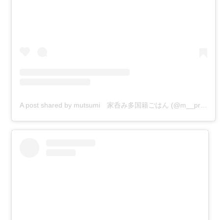
A post shared by mutsumi 家呑み多国籍ごはん (@m__prost)