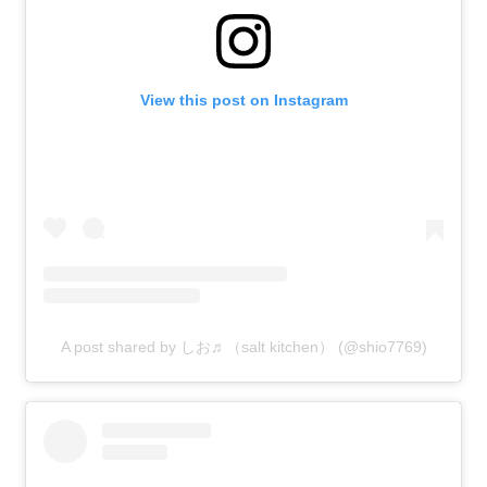
View this post on Instagram
A post shared by しお♬（salt kitchen） (@shio7769)