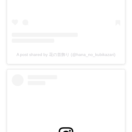
A post shared by 花の首飾り (@hana_no_kubikazari)