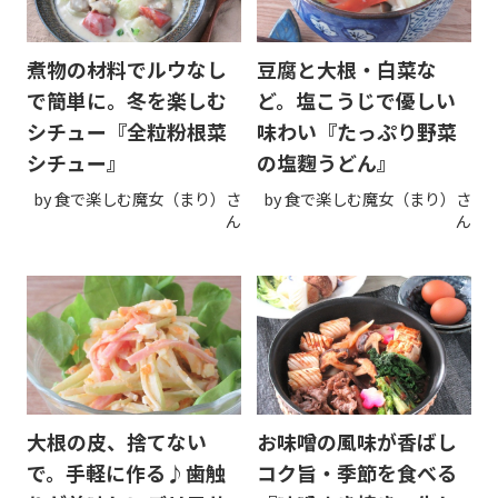
煮物の材料でルウなし
豆腐と大根・白菜な
で簡単に。冬を楽しむ
ど。塩こうじで優しい
シチュー『全粒粉根菜
味わい『たっぷり野菜
シチュー』
の塩麴うどん』
by 食で楽しむ魔女（まり）さ
by 食で楽しむ魔女（まり）さ
ん
ん
大根の皮、捨てない
お味噌の風味が香ばし
で。手軽に作る♪歯触
コク旨・季節を食べる