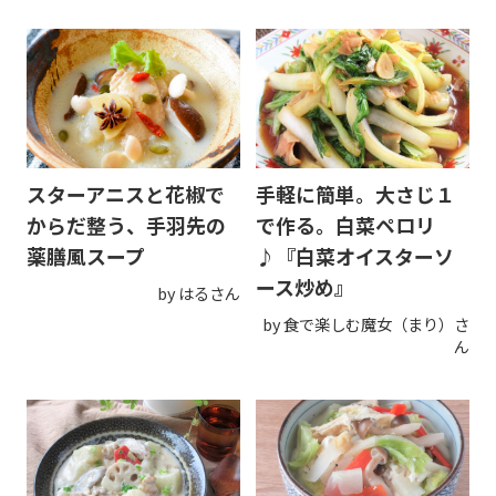
スターアニスと花椒で
手軽に簡単。大さじ１
からだ整う、手羽先の
で作る。白菜ペロリ
薬膳風スープ
♪『白菜オイスターソ
ース炒め』
by はるさん
by 食で楽しむ魔女（まり）さ
ん