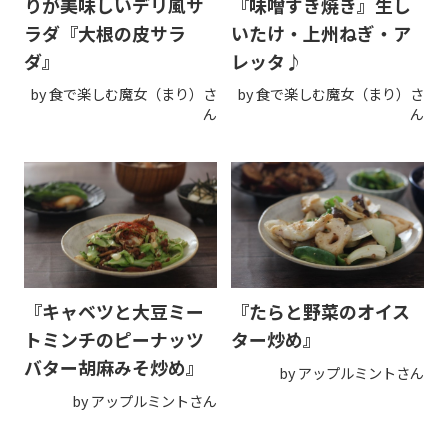
りが美味しいデリ風サ
『味噌すき焼き』生し
ラダ『大根の皮サラ
いたけ・上州ねぎ・ア
ダ』
レッタ♪
by 食で楽しむ魔女（まり）さ
by 食で楽しむ魔女（まり）さ
ん
ん
『キャベツと大豆ミー
『たらと野菜のオイス
トミンチのピーナッツ
ター炒め』
バター胡麻みそ炒め』
by アップルミントさん
by アップルミントさん