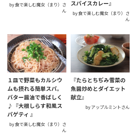
スパイスカレー』
by 食で楽しむ魔女（まり）さ
ん
by 食で楽しむ魔女（まり）さ
ん
１皿で野菜もカルシウ
『たらとちぢみ雪菜の
ムも摂れる簡単スパ。
魚醤炒めとダイエット
バター醤油で香ばしく
献立』
♪『大根しらす和風ス
by アップルミントさん
パゲティ 』
by 食で楽しむ魔女（まり）さ
ん