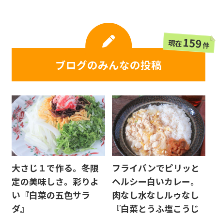
159
現在
件
ブログのみんなの投稿
大さじ１で作る。冬限
フライパンでピリッと
定の美味しさ。彩りよ
ヘルシー白いカレー。
い『白菜の五色サラ
肉なし水なしルゥなし
ダ』
『白菜とうふ塩こうじ