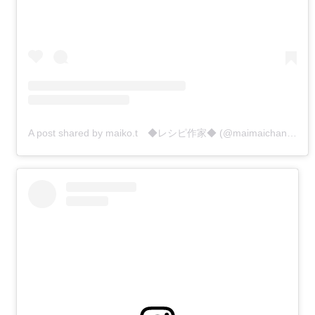
A post shared by maiko.t ◆レシピ作家◆ (@maimaichan1214m)