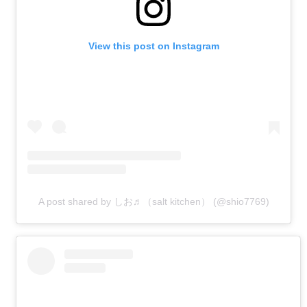
View this post on Instagram
A post shared by しお♬（salt kitchen） (@shio7769)