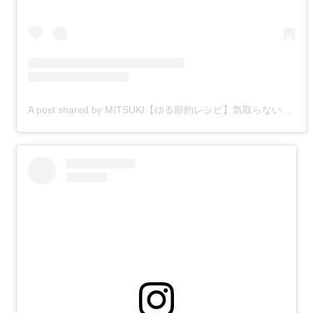
A post shared by MITSUKI【ゆる節約レシピ】気取らないごはんとおやつ (@fruit.moon0913)