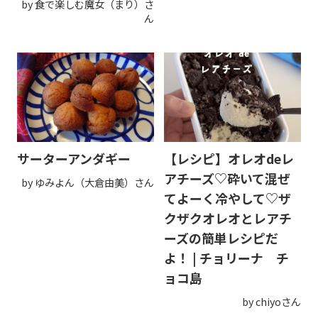
by 食で楽しむ魔女（まり）さ
ん
サーターアンダギー
【レシピ】オレオdeレ
アチーズ♡砕いて混ぜ
by ゆみよん（大倉由美）さん
てよーく冷やして♡ザ
クザクオレオとレアチ
ーズの簡単レシピだ
よ！ | チョリーナ チ
ョコ島
by chiyoさん