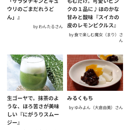
「サラダチキンとキュ
もむだけ。可愛いピン
ウリのごまだれうど
クの１品に♪ほのかな
ん」』
甘みと酸味『スイカの
皮のレモンピクルス』
by わんたるさん
by 食で楽しむ魔女（まり）さ
ん
生ゴーヤで。抹茶のよ
みるくもち
うな、ほろ苦さが美味
by ゆみよん（大倉由美）さん
しい『にがうりスムー
ジー』