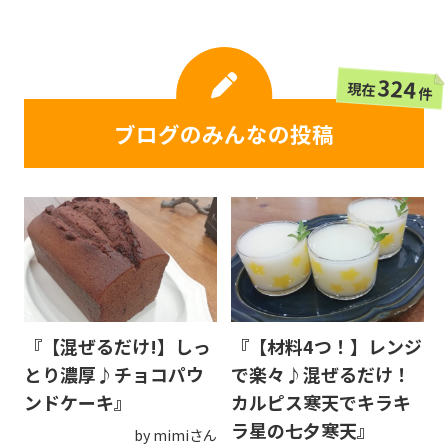
324
現在
件
ブログのみんなの投稿
『【混ぜるだけ!】しっ
『【材料4つ！】レンジ
とり濃厚♪チョコパウ
で楽々♪混ぜるだけ！
ンドケーキ』
カルピス寒天でキラキ
ラ星の七夕寒天』
by mimiさん