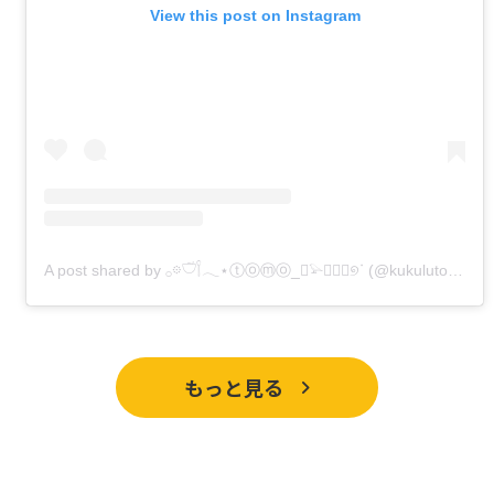
View this post on Instagram
A post shared by 𓂂𖡼𓎩𓌉𓂃⋆ⓣⓞⓜⓞ_𓅫❁⃞⃛୭ᐝ (@kukulutomo)
もっと見る