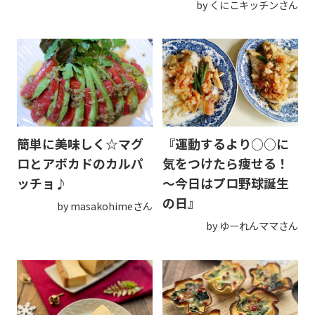
by くにこキッチンさん
簡単に美味しく☆マグ
『運動するより○○に
ロとアボカドのカルパ
気をつけたら痩せる！
ッチョ♪
～今日はプロ野球誕生
の日』
by masakohimeさん
by ゆーれんママさん