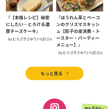
『【本格レシピ】秘密
『ほうれん草とベーコ
にしたい…とろける濃
ンのクリスマスキッシ
厚チーズケーキ』
ュ【餃子の皮消費・ト
ースター・パーティー
by むろざきさゆり(ぺぽ)さん
メニュー】』
by むろざきさゆり(ぺぽ)さん
もっと見る
580
現在