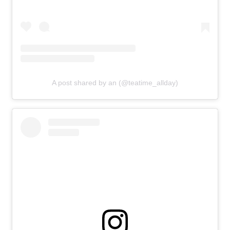
A post shared by an (@teatime_allday)