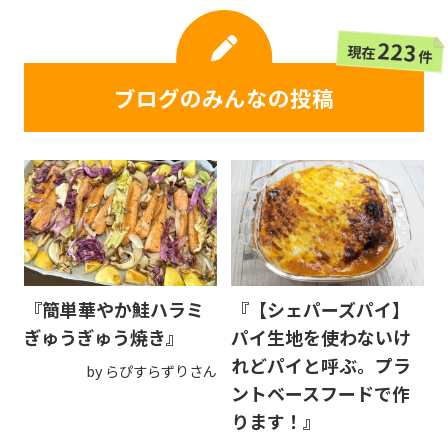
223
現在
件
ブログのみんなの投稿
『簡単華やか鮭ハラミ
『【シェパーズパイ】
ぎゅうぎゅう焼き』
パイ生地を使わないけ
れどパイと呼ぶ。プラ
by らぴすらずりさん
ントベースフードで作
ります！』