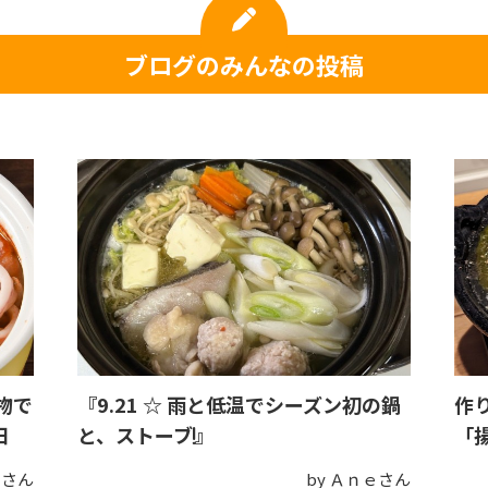
ブログのみんなの投稿
物で
『9.21 ☆ 雨と低温でシーズン初の鍋
作
日
と、ストーブ❗️』
「
めさん
by Ａｎｅさん