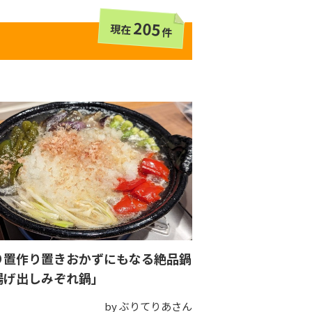
205
現在
件
り置作り置きおかずにもなる絶品鍋
揚げ出しみぞれ鍋」
by ぶりてりあさん