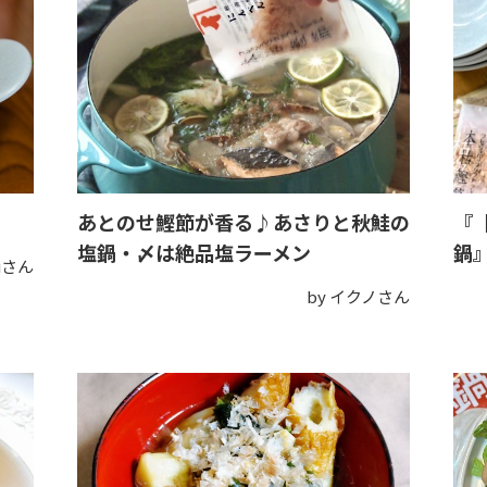
あとのせ鰹節が香る♪あさりと秋鮭の
『
塩鍋・〆は絶品塩ラーメン
鍋
miさん
by イクノさん