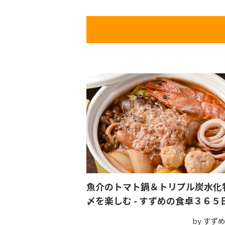
魚介のトマト鍋＆トリプル炭水化
〆を楽しむ - すずめの食卓３６５
by すず