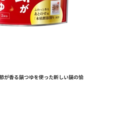
鰹節が香る鍋つゆを使った新しい鍋の愉