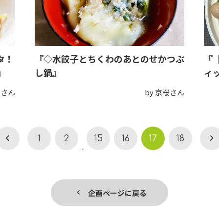
タ！
『◇水餃子とちくわのあとのせかつぶ
『【
』
し鍋』
ィ
わさん
by 京桜さん
1
2
15
16
17
18
...
企画ページに戻る