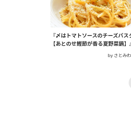
『〆はトマトソースのチーズパス
【あとのせ鰹節が香る夏野菜鍋】
by さとみ