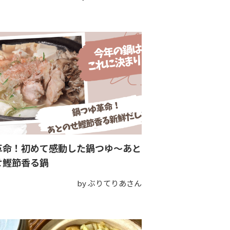
革命！初めて感動した鍋つゆ～あと
せ鰹節香る鍋
by ぶりてりあさん