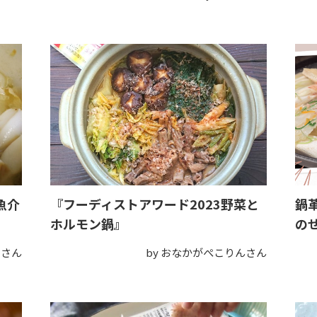
魚介
『フーディストアワード2023野菜と
鍋
ホルモン鍋』
の
マさん
by おなかがぺこりんさん