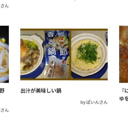
腐さん
野
出汁が美味しい鍋
『
ゆ
by ぱいんさん
んさん