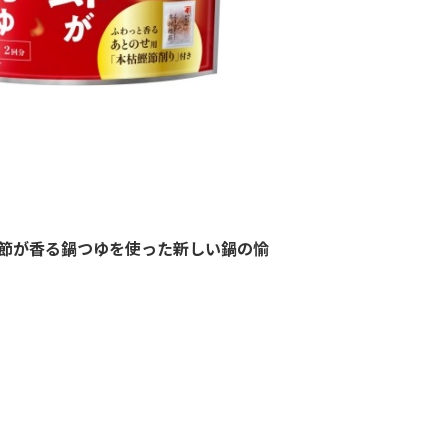
鰹節が香る鍋つゆを使った新しい鍋の愉