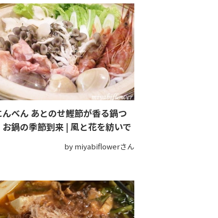
にんべん あとのせ鰹節が香る鍋つ
」お鍋の季節到来 | 風と花を紡いで
by miyabiflowerさん