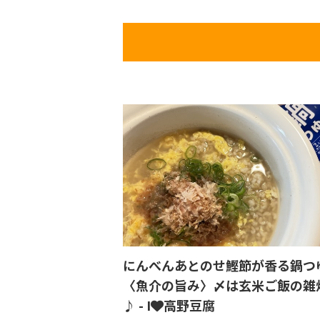
にんべんあとのせ鰹節が香る鍋つ
〈魚介の旨み〉〆は玄米ご飯の雑
♪ - I❤️高野豆腐