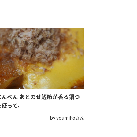
にんべん あとのせ鰹節が香る鍋つ
を使って。』
by youmihoさん