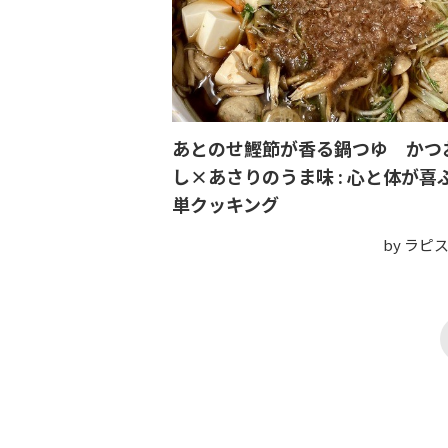
あとのせ鰹節が香る鍋つゆ かつ
し×あさりのうま味 : 心と体が喜
単クッキング
by ラピ