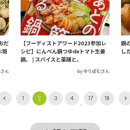
おだ
【フーディストアワード2023参加レ
鍋の
ぶ簡
シピ】にんべん鍋つゆdeトマト生姜
し
鍋。 | スパイスと薬膳と。
スさん
by ゆりぽむさん
1
2
3
4
17
18
...