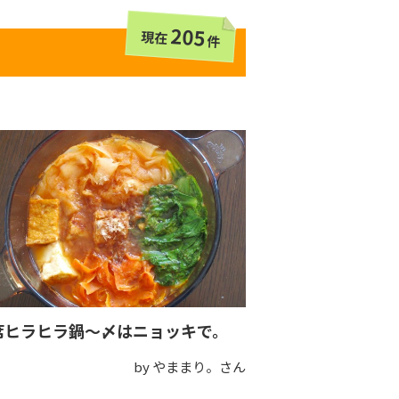
205
現在
件
席ヒラヒラ鍋～〆はニョッキで。
by やままり。さん