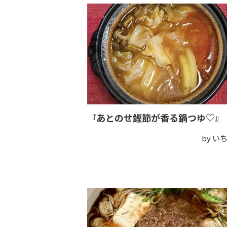
『あとのせ鰹節が香る鍋つゆ♡』
by い