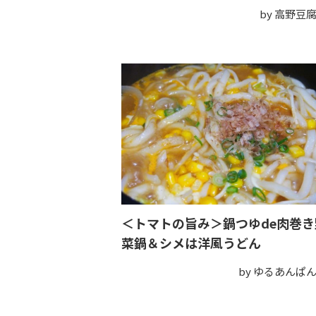
by 高野豆
＜トマトの旨み＞鍋つゆde肉巻き
菜鍋＆シメは洋風うどん
by ゆるあんぱ