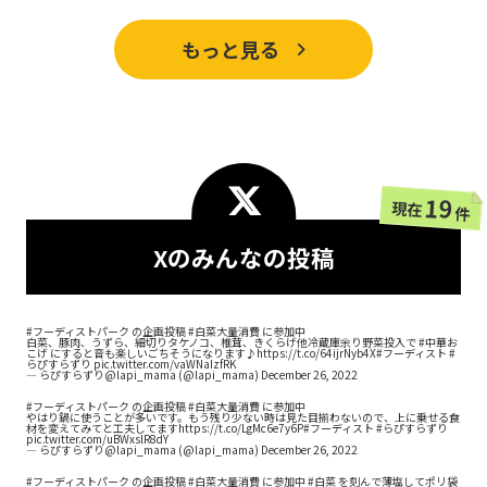
もっと見る
19
現在
件
Xのみんなの投稿
#フーディストパーク
の企画投稿
#白菜大量消費
に参加中
白菜、豚肉、うずら、細切りタケノコ、椎茸、きくらげ他冷蔵庫余り野菜投入で
#中華お
こげ
にすると音も楽しいごちそうになります♪
https://t.co/64ijrNyb4X
#フーディスト
#
らぴすらずり
pic.twitter.com/vaWNaIzfRK
— らぴすらずり@lapi_mama (@lapi_mama)
December 26, 2022
#フーディストパーク
の企画投稿
#白菜大量消費
に参加中
やはり鍋に使うことが多いです。もう残り少ない時は見た目揃わないので、上に乗せる食
材を変えてみてと工夫してます
https://t.co/LgMc6e7y6P
#フーディスト
#らぴすらずり
pic.twitter.com/uBWxslR8dY
— らぴすらずり@lapi_mama (@lapi_mama)
December 26, 2022
#フーディストパーク
の企画投稿
#白菜大量消費
に参加中
#白菜
を刻んで薄塩してポリ袋