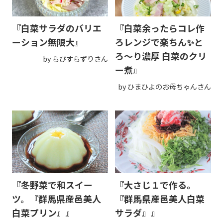
『白菜サラダのバリエ
『白菜余ったらコレ作
ーション無限大』
ろレンジで楽ちん✨と
ろ〜り濃厚 白菜のクリ
by らぴすらずりさん
ー煮』
by ひまひよのお母ちゃんさん
『冬野菜で和スイー
『大さじ１で作る。
ツ。『群馬県産邑美人
『群馬県産邑美人白菜
白菜プリン』』
サラダ』』