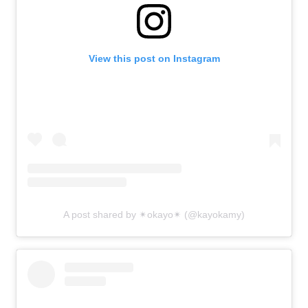
View this post on Instagram
A post shared by ✴︎okayo✴︎ (@kayokamy)