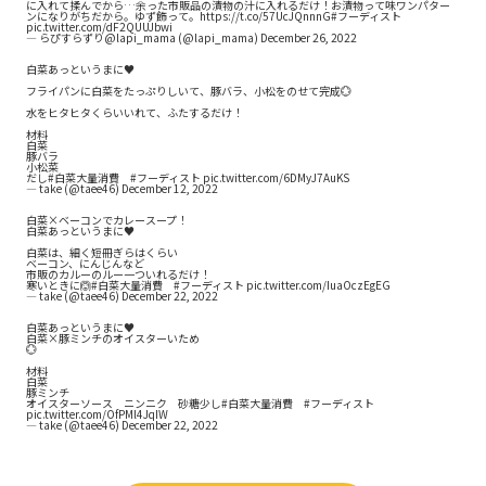
に入れて揉んでから…余った市販品の漬物の汁に入れるだけ！お漬物って味ワンパター
ンになりがちだから。ゆず飾って。
https://t.co/57UcJQnnnG
#フーディスト
pic.twitter.com/dF2QUUJbwi
— らぴすらずり@lapi_mama (@lapi_mama)
December 26, 2022
白菜あっというまに♥️
フライパンに白菜をたっぷりしいて、豚バラ、小松をのせて完成💮
水をヒタヒタくらいいれて、ふたするだけ！
材料
白菜
豚バラ
小松菜
だし
#白菜大量消費
#フーディスト
pic.twitter.com/6DMyJ7AuKS
— take (@taee46)
December 12, 2022
白菜×ベーコンでカレースープ！
白菜あっというまに♥️
白菜は、細く短冊ぎらはくらい
ベーコン、にんじんなど
市販のカルーのルー一ついれるだけ！
寒いときに🙆
#白菜大量消費
#フーディスト
pic.twitter.com/IuaOczEgEG
— take (@taee46)
December 22, 2022
白菜あっというまに♥️
白菜×豚ミンチのオイスターいため
💮
材料
白菜
豚ミンチ
オイスターソース ニンニク 砂糖少し
#白菜大量消費
#フーディスト
pic.twitter.com/OfPMl4JqIW
— take (@taee46)
December 22, 2022