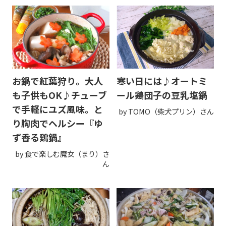
お鍋で紅葉狩り。大人
寒い日には♪オートミ
も子供もOK♪チューブ
ール鶏団子の豆乳塩鍋
で手軽にユズ風味。と
by TOMO（柴犬プリン）さん
り胸肉でヘルシー『ゆ
ず香る鶏鍋』
by 食で楽しむ魔女（まり）さ
ん