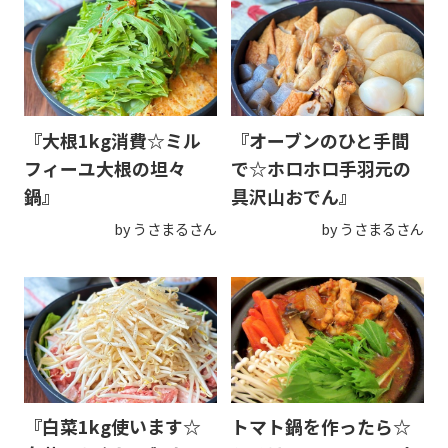
『大根1kg消費☆ミル
『オーブンのひと手間
フィーユ大根の坦々
で☆ホロホロ手羽元の
鍋』
具沢山おでん』
by うさまるさん
by うさまるさん
『白菜1kg使います☆
トマト鍋を作ったら☆