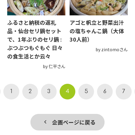
ふるさと納税の返礼
アゴと帆立と野菜出汁
品・仙台セリ鍋セット
の塩ちゃんこ鍋（大体
で、1年ぶりのセリ鍋 :
30人前）
ぶつぶつもぐもぐ 日々
by zintomoさん
の食生活とか云々
by 仁平さん
1
2
3
4
5
6
7
企画ページに戻る