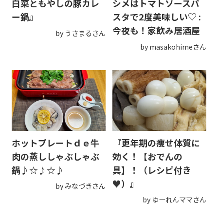
白菜ともやしの豚カレ
シメはトマトソースパ
ー鍋』
スタで2度美味しい♡ :
今夜も！家飲み居酒屋
by うさまるさん
by masakohimeさん
ホットプレートｄｅ牛
『更年期の痩せ体質に
肉の蒸ししゃぶしゃぶ
効く！【おでんの
鍋♪☆♪☆♪
具】！（レシピ付き
♥）』
by みなづきさん
by ゆーれんママさん