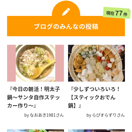
77
現在
件
ブログのみんなの投稿
『今日の朝活！明太子
『少しずついろいろ！
鍋〜サンタ自作ステッ
【スティックおでん
カー作り〜』
鍋】』
by なおあき1981さん
by らぴすらずりさん