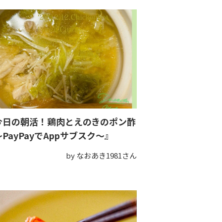
今日の朝活！鶏肉とえのきのポン酢
PayPayでAppサブスク〜』
by なおあき1981さん