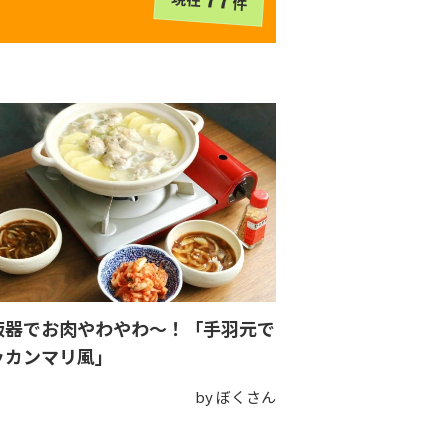
件
飯器でお肉やわやわ～！「手羽元で
ッカンマリ風」
by ぼくさん