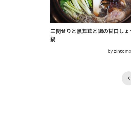
三関せりと黒舞茸と鶏の甘口しょ
鍋
by zinto