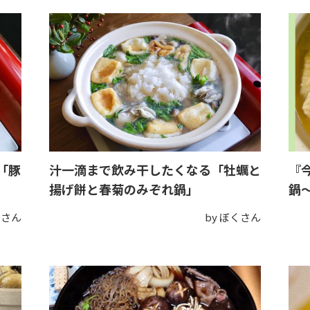
「豚
汁一滴まで飲み干したくなる「牡蠣と
『
揚げ餅と春菊のみぞれ鍋」
鍋〜
くさん
by ぼくさん