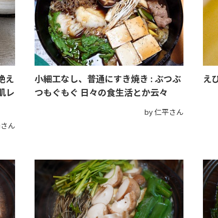
絶え
小細工なし、普通にすき焼き : ぶつぶ
え
肌レ
つもぐもぐ 日々の食生活とか云々
by 仁平さん
Miさん