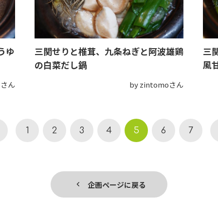
うゆ
三関せりと椎茸、九条ねぎと阿波雄鶏
三
の白菜だし鍋
風
moさん
by zintomoさん
1
2
3
4
5
6
7
企画ページに戻る