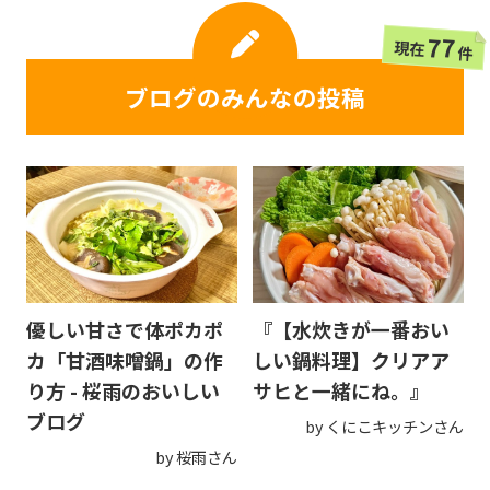
77
現在
件
ブログのみんなの投稿
優しい甘さで体ポカポ
『【水炊きが一番おい
カ「甘酒味噌鍋」の作
しい鍋料理】クリアア
り方 - 桜雨のおいしい
サヒと一緒にね。』
ブログ
by くにこキッチンさん
by 桜雨さん