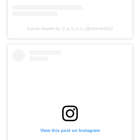
A post shared by かぁちゃん (@shino6161)
View this post on Instagram