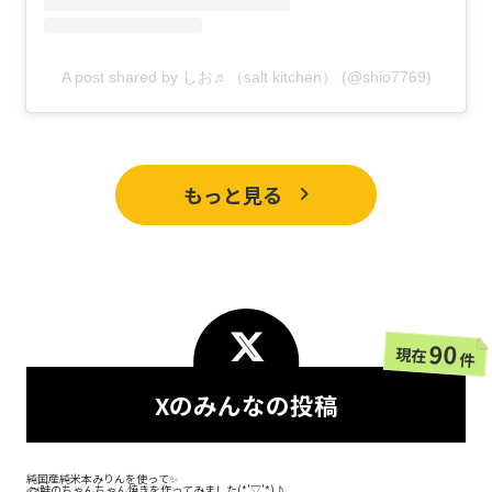
A post shared by しお♬（salt kitchen） (@shio7769)
もっと見る
90
現在
件
Xのみんなの投稿
純国産純米本みりんを使って✨
🐟鮭のちゃんちゃん焼きを作ってみました(*'▽'*)♪