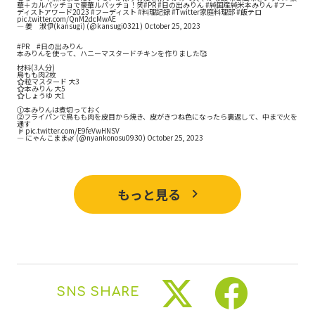
華＋カルパッチョで豪華ルパッチョ！笑
#PR
#日の出みりん
#純国産純米本みりん
#フー
ディストアワード2023
#フーディスト
#料理記録
#Twitter家庭料理部
#飯テロ
pic.twitter.com/QnM2dcMwAE
— 姜 淑伊(kansugi) (@kansugi0321)
October 25, 2023
#PR
#日の出みりん
本みりんを使って、ハニーマスタードチキンを作りました🥰
材料(3人分)
鳥もも肉2枚
⭐︎粒マスタード 大3
⭐︎本みりん 大5
⭐︎しょうゆ 大1
①本みりんは煮切っておく
②フライパンで鳥もも肉を皮目から焼き、皮がきつね色になったら裏返して、中まで火を
通す
☟
pic.twitter.com/E9feVwHNSV
— にゃんこまま🌿 (@nyankonosu0930)
October 25, 2023
もっと見る
SNS SHARE