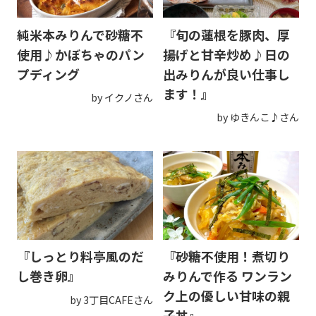
純米本みりんで砂糖不
『旬の蓮根を豚肉、厚
使用♪かぼちゃのパン
揚げと甘辛炒め♪日の
プディング
出みりんが良い仕事し
ます！』
by イクノさん
by ゆきんこ♪さん
『しっとり料亭風のだ
『砂糖不使用！煮切り
し巻き卵』
みりんで作る ワンラン
ク上の優しい甘味の親
by 3丁目CAFEさん
子丼』