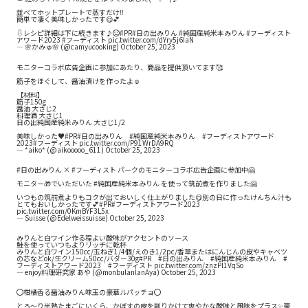
並べてホットプレートで蒸すだけ‼️
簡単で凄く美味しかったです😋💕
⇩レシピ詳細は下に続きます♪😊
#PR
#日の出みりん
#純国産純米本みりん
#フーディスト
アワード2023
#フーディスト
pic.twitter.com/dYry5j6IaN
— 🌸かみゅ🌸 (@camyucooking)
October 25, 2023
モニターコラボ広告企画に参加にあたり、商品を提供頂いてます🥰
筋子をほぐして、醤油漬けを作ったよ☺️
【材料】
筋子150g
醤油 大さじ2
料理酒 大さじ1
日の出純国産純米みりん 大さじ1/2
美味しかった♥️
#PR
#日の出みりん
#純国産純米本みりん
#フーディストアワード
2023
#フーディスト
pic.twitter.com/P91WrDA9RQ
— *aiko* (@aikooooo_611)
October 25, 2023
#日の出みりん
×
#フーディスト
パークのモニターコラボ広告企画に参加中🤗
モニター🎁でいただいた
#純国産純米本みりん
を使って筑前煮を作りました🤗
いつもの筑前煮よりもコクが出ておいしく仕上がりました😋別の日に作ったけんちん汁も
とてもおいしかったです💕
#PR
#フーディストアワード2023
pic.twitter.com/0KmBYF3L5x
— Suisse (@Edelweissuisse)
October 25, 2023
みりんと白ワイン作る程よい酸味がアクセントのソース
鮭を使っていつもよりリッチに乾杯
みりんと白ワイン150cc/玉ねぎ1/4個/えのき1/2pc/香草またはにんじんの皮やキャベツ
の芯などok/生クリーム50cc/バター30g
#PR
#日の出みりん
#純国産純米本みりん
#
フーディストアワード2023
#フーディスト
pic.twitter.com/znzPI1VqSo
— enjoy料理研究家 あや (@monbulanlanAya)
October 25, 2023
🔴柑橘香る醤油みりん味玉の豪華ルパッチョ🔴
とろ〜り半熟たまごにいくら、かぼすの皮を削りかけて爽やかな酸味と風味をプラス✨豪