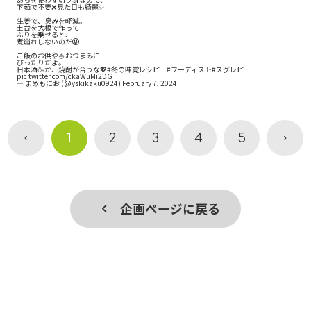
下茹で不要❌見た目も綺麗✨
生姜で、臭みを軽減。
土台を大根で作って
ぶりを乗せると、
煮崩れしないのだ😃
ご飯のお供や🍚おつまみに
ぴったりだよ。
日本酒🍶か、焼酎が合うな💖
#冬の味覚レシピ
#フーディスト
#スグレピ
pic.twitter.com/ckaWuMi2DG
— まめもにお (@yskikaku0924)
February 7, 2024
1
2
3
4
5
企画ページに戻る