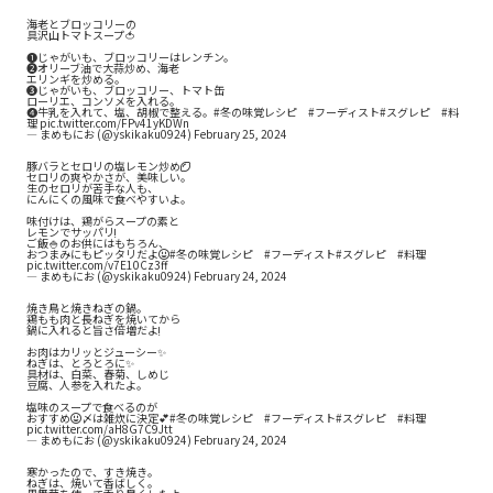
海老とブロッコリーの
具沢山トマトスープ🍅
❶じゃがいも、ブロッコリーはレンチン。
❷オリーブ油で大蒜炒め、海老
エリンギを炒める。
❸じゃがいも、ブロッコリー、トマト缶
ローリエ、コンソメを入れる。
❹牛乳を入れて、塩、胡椒で整える。
#冬の味覚レシピ
#フーディスト
#スグレピ
#料
理
pic.twitter.com/FPv41yKDWn
— まめもにお (@yskikaku0924)
February 25, 2024
豚バラとセロリの塩レモン炒め🍋
セロリの爽やかさが、美味しい。
生のセロリが苦手な人も、
にんにくの風味で食べやすいよ。
味付けは、鶏がらスープの素と
レモンでサッパリ❗️
ご飯🍚のお供にはもちろん、
おつまみにもピッタリだよ😃
#冬の味覚レシピ
#フーディスト
#スグレピ
#料理
pic.twitter.com/v7E10Cz3ff
— まめもにお (@yskikaku0924)
February 24, 2024
焼き鳥と焼きねぎの鍋。
鶏もも肉と長ねぎを焼いてから
鍋に入れると旨さ倍増だよ❗️
お肉はカリッとジューシー✨
ねぎは、とろとろに✨
具材は、白菜、春菊、しめじ
豆腐、人参を入れたよ。
塩味のスープで食べるのが
おすすめ😃〆は雑炊に決定💕
#冬の味覚レシピ
#フーディスト
#スグレピ
#料理
pic.twitter.com/aH8G7C9Jtt
— まめもにお (@yskikaku0924)
February 24, 2024
寒かったので、すき焼き。
ねぎは、焼いて香ばしく。