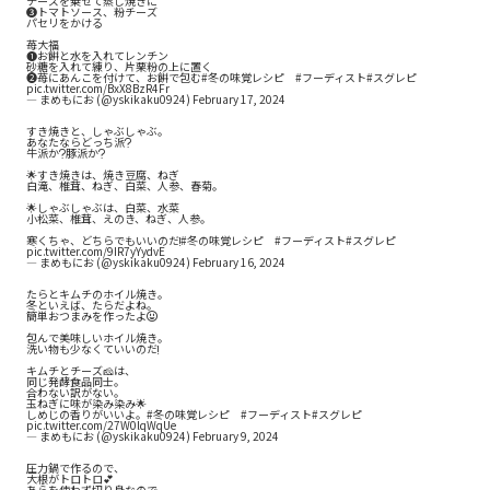
チーズを乗せて蒸し焼きに
❸トマトソース、粉チーズ
パセリをかける
苺大福
❶お餅と水を入れてレンチン
砂糖を入れて練り、片栗粉の上に置く
❷苺にあんこを付けて、お餅で包む
#冬の味覚レシピ
#フーディスト
#スグレピ
pic.twitter.com/BxX8BzR4Fr
— まめもにお (@yskikaku0924)
February 17, 2024
すき焼きと、しゃぶしゃぶ。
あなたならどっち派❓
牛派か❓豚派か❓
🌟すき焼きは、焼き豆腐、ねぎ
白滝、椎茸、ねぎ、白菜、人参、春菊。
🌟しゃぶしゃぶは、白菜、水菜
小松菜、椎茸、えのき、ねぎ、人参。
寒くちゃ、どちらでもいいのだ❗️
#冬の味覚レシピ
#フーディスト
#スグレピ
pic.twitter.com/9IR7yYydvE
— まめもにお (@yskikaku0924)
February 16, 2024
たらとキムチのホイル焼き。
冬といえば、たらだよね。
簡単おつまみを作ったよ😃
包んで美味しいホイル焼き。
洗い物も少なくていいのだ❗️
キムチとチーズ🧀は、
同じ発酵食品同士。
合わない訳がない。
玉ねぎに味が染み染み🌟
しめじの香りがいいよ。
#冬の味覚レシピ
#フーディスト
#スグレピ
pic.twitter.com/27W0lqWqUe
— まめもにお (@yskikaku0924)
February 9, 2024
圧力鍋で作るので、
大根がトロトロ💕
あらを使わず切り身なので、