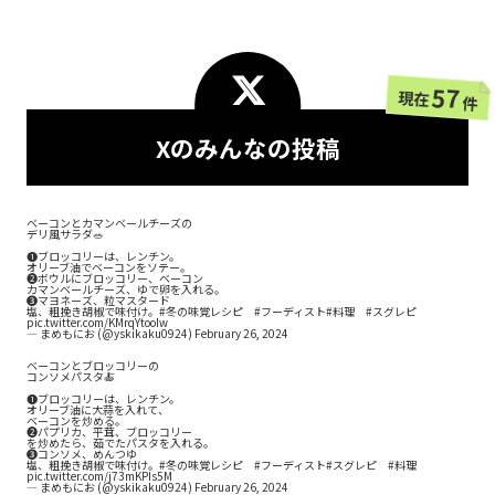
57
現在
件
Xのみんなの投稿
ベーコンとカマンベールチーズの
デリ風サラダ🥗
❶ブロッコリーは、レンチン。
オリーブ油でベーコンをソテー。
❷ボウルにブロッコリー、ベーコン
カマンベールチーズ、ゆで卵を入れる。
❸マヨネーズ、粒マスタード
塩、粗挽き胡椒で味付け。
#冬の味覚レシピ
#フーディスト
#料理
#スグレピ
pic.twitter.com/KMrqYtooIw
— まめもにお (@yskikaku0924)
February 26, 2024
ベーコンとブロッコリーの
コンソメパスタ🍝
❶ブロッコリーは、レンチン。
オリーブ油に大蒜を入れて、
ベーコンを炒める。
❷パプリカ、平茸、ブロッコリー
を炒めたら、茹でたパスタを入れる。
❸コンソメ、めんつゆ
塩、粗挽き胡椒で味付け。
#冬の味覚レシピ
#フーディスト
#スグレピ
#料理
pic.twitter.com/j73mKPIs5M
— まめもにお (@yskikaku0924)
February 26, 2024