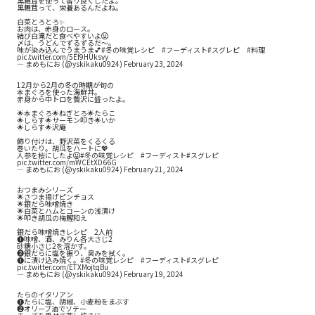
黒舞茸を使って香り良くしたよ。
黒舞茸って、栄養あるんだよね。
白菜とろとろ✨
お肉は、赤身のロース。
結び白滝だと食べやすいよ😃
〆は、うどんでずるずるだ〜。
味が染み込んでうまうま💕
#冬の味覚レシピ
#フーディスト
#スグレピ
#料理
pic.twitter.com/5Ef9HUksvy
— まめもにお (@yskikaku0924)
February 23, 2024
12月から2月の冬の時期が旬の
本まぐろを使った海鮮丼。
赤身から中トロを贅沢に盛ったよ。
🌟本まぐろ🌟ねぎとろ🌟たらこ
🌟しらす🌟サーモン叩き🌟いか
🌟しらす🌟沢庵
飾り付けは、野沢菜をくるくる
巻いたり。胡瓜をハートに💖
人参を桜にしたよ😃
#冬の味覚レシピ
#フーディスト
#スグレピ
pic.twitter.com/mWCEtXD66G
— まめもにお (@yskikaku0924)
February 21, 2024
おつまみシリーズ
🌟さつま揚げピンチョス
🌟銀だら味噌焼き
🌟白菜とハムとコーンの浅漬け
🌟叩き胡瓜の梅鰹和え
銀だら味噌焼きレシピ 2人前
❶味噌、酒、みりん各大さじ2
砂糖小さじ2を溶かす。
❷銀だらに塩を振り、臭みを拭く。
❶に漬け込み焼く。
#冬の味覚レシピ
#フーディスト
#スグレピ
pic.twitter.com/ETXMojtqBu
— まめもにお (@yskikaku0924)
February 19, 2024
たらのイタリアン
❶たらに塩、胡椒、小麦粉をまぶす
❷オリーブ油でソテー